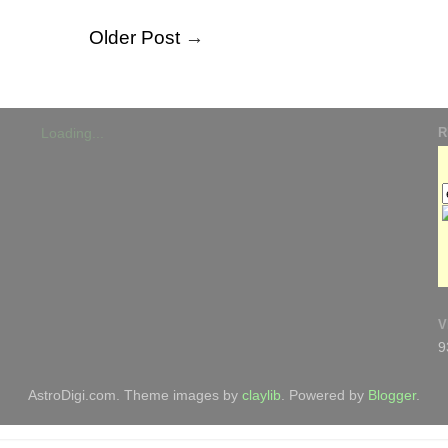
Older Post
→
R
Loading...
V
9
AstroDigi.com. Theme images by
claylib
. Powered by
Blogger
.