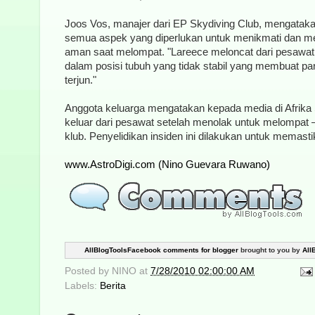
Joos Vos, manajer dari EP Skydiving Club, mengatakan
semua aspek yang diperlukan untuk menikmati dan m
aman saat melompat. "Lareece meloncat dari pesawat 
dalam posisi tubuh yang tidak stabil yang membuat pa
terjun."
Anggota keluarga mengatakan kepada media di Afrika 
keluar dari pesawat setelah menolak untuk melompat – 
klub. Penyelidikan insiden ini dilakukan untuk memast
www.AstroDigi.com (Nino Guevara Ruwano)
AllBlogToolsFacebook comments for blogger
brought to you by
All
Posted by
NINO
at
7/28/2010 02:00:00 AM
Labels:
Berita