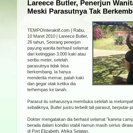
Lareece Butler, Penerjun Wani
Meski Parasutnya Tak Berkemb
TEMPOInteraktif.com | Rabu,
10 Maret 2010 | Lareece Butler,
26 tahun, Seorang penerjun
payung wanita berhasil selamat
dari ketinggian 3.000 kaki atau
seribu meter, setelah
parasutnya tidak bisa
berkembang. Ia hanya
menderita memar, patah kaki
dan gegar otak ketika dia
terhempas ke tanah.
Parasut itu seharusnya membuka setelah ia melompat 
sebaliknya, Butler justru terbelit tali parasut, berputar-
Dokter mengatakan dia berhasil selamat "karena camp
berada dalam kondisi stabil namun masih serius dirawa
di Port Elizabeth, Afrika Selatan.