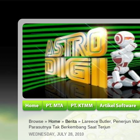
Browse »
Home
»
Berita
» Lareece Butler, Penerjun Wa
Parasutnya Tak Berkembang Saat Terjun
WEDNESDAY, JULY 28, 2010