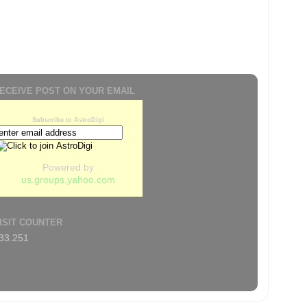
ECEIVE POST ON YOUR EMAIL
Subscribe to AstroDigi
Powered by
us.groups.yahoo.com
ISIT COUNTER
33.251