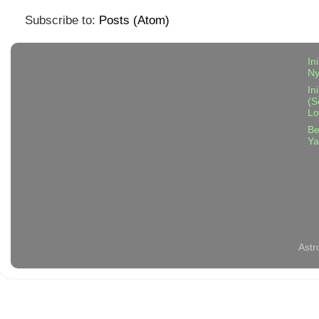
Subscribe to:
Posts (Atom)
In
N
In
(S
Lo
Be
Ya
Astr