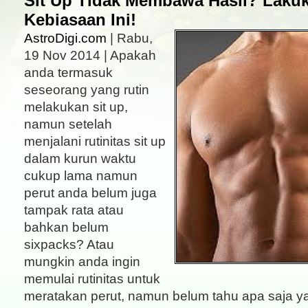
Sit Up Tidak Membawa Hasil? Laku
Kebiasaan Ini!
AstroDigi.com
| Rabu,
19 Nov 2014 | Apakah
anda termasuk
seseorang yang rutin
melakukan sit up,
namun setelah
menjalani rutinitas sit up
dalam kurun waktu
cukup lama namun
perut anda belum juga
tampak rata atau
bahkan belum
sixpacks? Atau
mungkin anda ingin
memulai rutinitas untuk
meratakan perut, namun belum tahu apa saja y