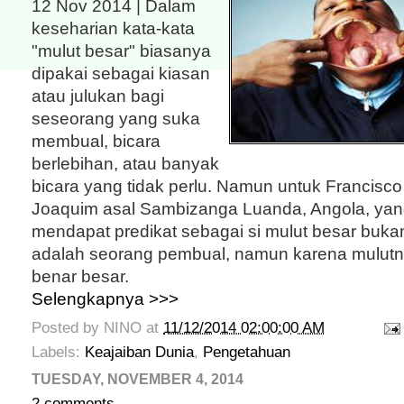
12 Nov 2014 | Dalam
keseharian kata-kata
"mulut besar" biasanya
dipakai sebagai kiasan
atau julukan bagi
seseorang yang suka
membual, bicara
berlebihan, atau banyak
bicara yang tidak perlu. Namun untuk Francisc
Joaquim asal Sambizanga Luanda, Angola, yan
mendapat predikat sebagai si mulut besar bukan 
adalah seorang pembual, namun karena mulutn
benar besar.
Selengkapnya >>>
Posted by
NINO
at
11/12/2014 02:00:00 AM
Labels:
Keajaiban Dunia
,
Pengetahuan
TUESDAY, NOVEMBER 4, 2014
2 comments