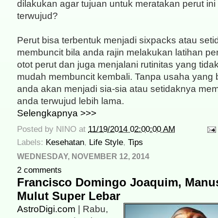
dilakukan agar tujuan untuk meratakan perut ini
terwujud?
Perut bisa terbentuk menjadi sixpacks atau seti
membuncit bila anda rajin melakukan latihan p
otot perut dan juga menjalani rutinitas yang tid
mudah membuncit kembali. Tanpa usaha yang b
anda akan menjadi sia-sia atau setidaknya mem
anda terwujud lebih lama.
Selengkapnya >>>
Posted by
NINO
at
11/19/2014 02:00:00 AM
Labels:
Kesehatan
,
Life Style
,
Tips
WEDNESDAY, NOVEMBER 12, 2014
2 comments
Francisco Domingo Joaquim, Manu
Mulut Super Lebar
AstroDigi.com
| Rabu,