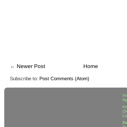
←
Newer Post
Home
Subscribe to:
Post Comments (Atom)
In
N
In
(S
Lo
Be