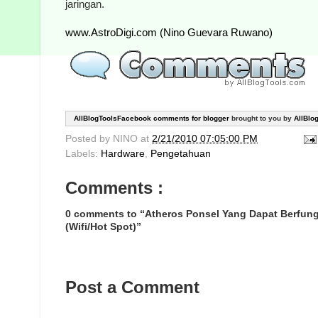
jaringan.
www.AstroDigi.com (Nino Guevara Ruwano)
AllBlogToolsFacebook comments for blogger
brought to you by
AllBlo
Posted by
NINO
at
2/21/2010 07:05:00 PM
Labels:
Hardware
,
Pengetahuan
Comments :
0 comments to “Atheros Ponsel Yang Dapat Berfung
(Wifi/Hot Spot)”
Post a Comment