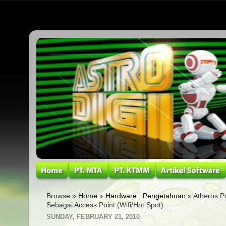
Browse »
Home
»
Hardware
,
Pengetahuan
» Atheros P
Sebagai Access Point (Wifi/Hot Spot)
SUNDAY, FEBRUARY 21, 2010