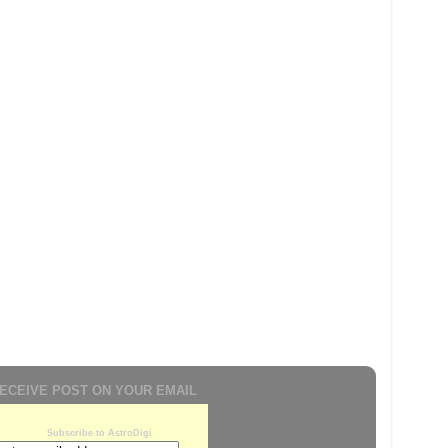
ECEIVE POST ON YOUR EMAIL
Subscribe to AstroDigi