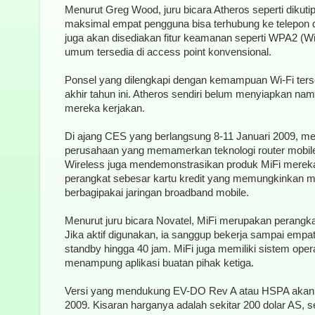
Menurut Greg Wood, juru bicara Atheros seperti dikuti
maksimal empat pengguna bisa terhubung ke telepon 
juga akan disediakan fitur keamanan seperti WPA2 (W
umum tersedia di access point konvensional.
Ponsel yang dilengkapi dengan kemampuan Wi-Fi ters
akhir tahun ini. Atheros sendiri belum menyiapkan na
mereka kerjakan.
Di ajang CES yang berlangsung 8-11 Januari 2009, m
perusahaan yang memamerkan teknologi router mobile
Wireless juga mendemonstrasikan produk MiFi mereka
perangkat sebesar kartu kredit yang memungkinkan m
berbagipakai jaringan broadband mobile.
Menurut juru bicara Novatel, MiFi merupakan perangk
Jika aktif digunakan, ia sanggup bekerja sampai empa
standby hingga 40 jam. MiFi juga memiliki sistem opera
menampung aplikasi buatan pihak ketiga.
Versi yang mendukung EV-DO Rev A atau HSPA akan h
2009. Kisaran harganya adalah sekitar 200 dolar AS, s