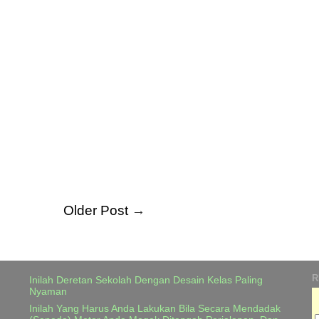
Older Post
→
R
Inilah Deretan Sekolah Dengan Desain Kelas Paling
Nyaman
Inilah Yang Harus Anda Lakukan Bila Secara Mendadak