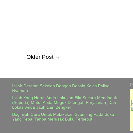
Older Post
→
R
Inilah Deretan Sekolah Dengan Desain Kelas Paling
Nyaman
Inilah Yang Harus Anda Lakukan Bila Secara Mendadak
(Sepeda) Motor Anda Mogok Ditengah Perjalanan, Dan
Lokasi Anda Jauh Dari Bengkel
Beginilah Cara Untuk Melakukan Scanning Pada Buku
Yang Tebal Tanpa Merusak Buku Tersebut