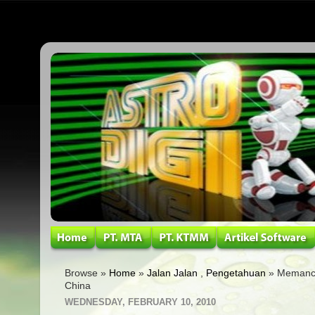
Browse »
Home
»
Jalan Jalan
,
Pengetahuan
» Memanci
China
WEDNESDAY, FEBRUARY 10, 2010