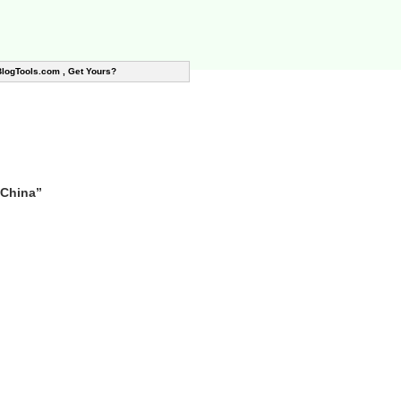
BlogTools.com , Get Yours?
 China”