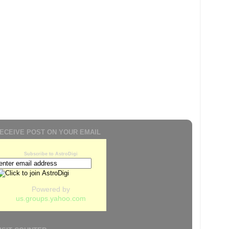
ECEIVE POST ON YOUR EMAIL
Subscribe to AstroDigi
Powered by
us.groups.yahoo.com