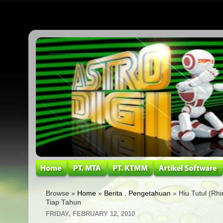
Browse »
Home
»
Berita
,
Pengetahuan
» Hiu Tutul (Rh
Tiap Tahun
FRIDAY, FEBRUARY 12, 2010