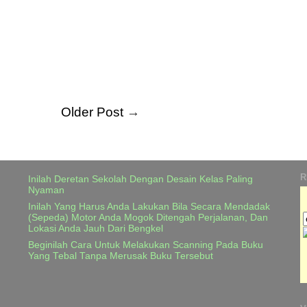
Older Post
→
R
Inilah Deretan Sekolah Dengan Desain Kelas Paling
Nyaman
Inilah Yang Harus Anda Lakukan Bila Secara Mendadak
(Sepeda) Motor Anda Mogok Ditengah Perjalanan, Dan
Lokasi Anda Jauh Dari Bengkel
Beginilah Cara Untuk Melakukan Scanning Pada Buku
Yang Tebal Tanpa Merusak Buku Tersebut