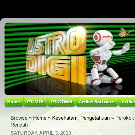
Browse »
Home
»
Kesehatan
,
Pengetahuan
» Perokok 
Rendah
SATURDAY, APRIL 3, 2010