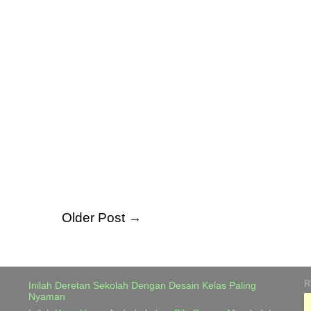
Older Post
→
R
Inilah Deretan Sekolah Dengan Desain Kelas Paling
Nyaman