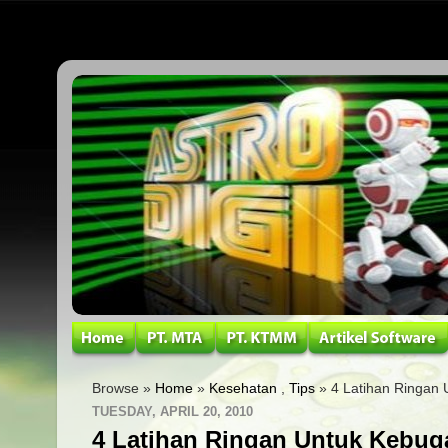
Browse »
Home
»
Kesehatan
,
Tips
» 4 Latihan Ringan
TUESDAY, APRIL 20, 2010
4 Latihan Ringan Untuk Kebug