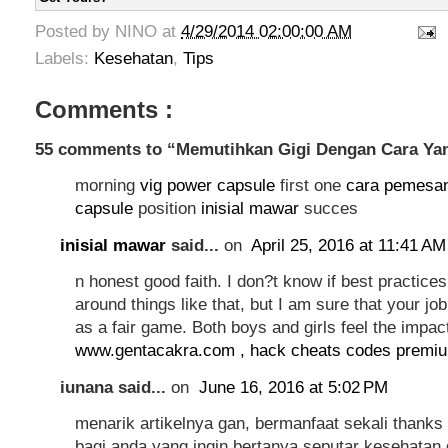
Posted by
NINO
at
4/29/2014 02:00:00 AM
Labels:
Kesehatan
,
Tips
Comments :
55 comments to “Memutihkan Gigi Dengan Cara Ya
morning
vig power capsule
first one
cara pemesan
capsule
position
inisial mawar
succes
inisial mawar
said...
on
April 25, 2016 at 11:41 AM
n honest good faith. I don?t know if best practic
around things like that, but I am sure that your job 
as a fair game. Both boys and girls feel the impac
www.gentacakra.com , hack cheats codes premi
iunana said...
on
June 16, 2016 at 5:02 PM
menarik artikelnya gan, bermanfaat sekali thanks
bagi anda yang ingin bertanya seputar kesehatan 