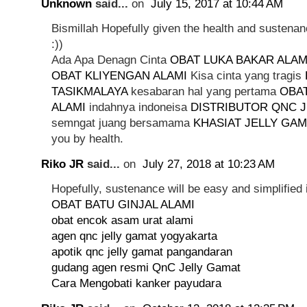
Unknown
said...
on
July 15, 2017 at 10:44 AM
Bismillah Hopefully given the health and susten
:))
Ada Apa Denagn Cinta
OBAT LUKA BAKAR ALAM
OBAT KLIYENGAN ALAMI
Kisa cinta yang tragis
TASIKMALAYA
kesabaran hal yang pertama
OBAT
ALAMI
indahnya indoneisa
DISTRIBUTOR QNC 
semngat juang bersamama
KHASIAT JELLY GA
you by health.
Riko JR
said...
on
July 27, 2018 at 10:23 AM
Hopefully, sustenance will be easy and simplified i
OBAT BATU GINJAL ALAMI
obat encok asam urat alami
agen qnc jelly gamat yogyakarta
apotik qnc jelly gamat pangandaran
gudang agen resmi QnC Jelly Gamat
Cara Mengobati kanker payudara