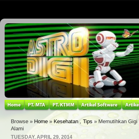
Browse »
Home
»
Kesehatan
,
Tips
» Memutihkan Gigi
Alami
TUESDAY, APRIL 29, 2014