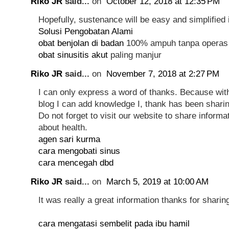
Riko JR
said...
on
October 12, 2018 at 12:35 PM
Hopefully, sustenance will be easy and simplified i
Solusi Pengobatan Alami
obat benjolan di badan
100% ampuh tanpa operas
obat sinusitis akut
paling manjur
Riko JR
said...
on
November 7, 2018 at 2:27 PM
I can only express a word of thanks. Because with
blog I can add knowledge I, thank has been sharin
Do not forget to visit our website to share inform
about health.
agen sari kurma
cara mengobati sinus
cara mencegah dbd
Riko JR
said...
on
March 5, 2019 at 10:00 AM
It was really a great information thanks for sharin
cara mengatasi sembelit pada ibu hamil