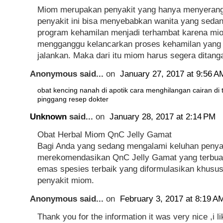
Miom merupakan penyakit yang hanya menyerang 
penyakit ini bisa menyebabkan wanita yang seda
program kehamilan menjadi terhambat karena mi
mengganggu kelancarkan proses kehamilan yang
jalankan. Maka dari itu miom harus segera ditanga
Anonymous said...
on
January 27, 2017 at 9:56 A
obat kencing nanah di apotik
cara menghilangan cairan di 
pinggang resep dokter
Unknown
said...
on
January 28, 2017 at 2:14 PM
Obat Herbal Miom QnC Jelly Gamat
Bagi Anda yang sedang mengalami keluhan penya
merekomendasikan QnC Jelly Gamat yang terbuat 
emas spesies terbaik yang diformulasikan khusu
penyakit miom.
Anonymous said...
on
February 3, 2017 at 8:19 A
Thank you for the information it was very nice ,i like