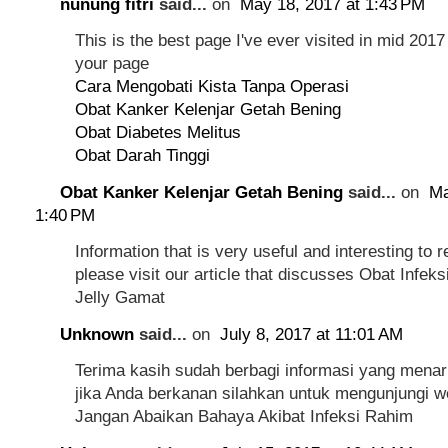
nunung fitri
said...
on
May 18, 2017 at 1:43 PM
This is the best page I've ever visited in mid 2017 
your page
Cara Mengobati Kista Tanpa Operasi
Obat Kanker Kelenjar Getah Bening
Obat Diabetes Melitus
Obat Darah Tinggi
Obat Kanker Kelenjar Getah Bening
said...
on
Ma
1:40 PM
Information that is very useful and interesting to r
please visit our article that discusses
Obat Infek
Jelly Gamat
Unknown
said...
on
July 8, 2017 at 11:01 AM
Terima kasih sudah berbagi informasi yang mena
jika Anda berkanan silahkan untuk mengunjungi w
Jangan Abaikan Bahaya Akibat Infeksi Rahim