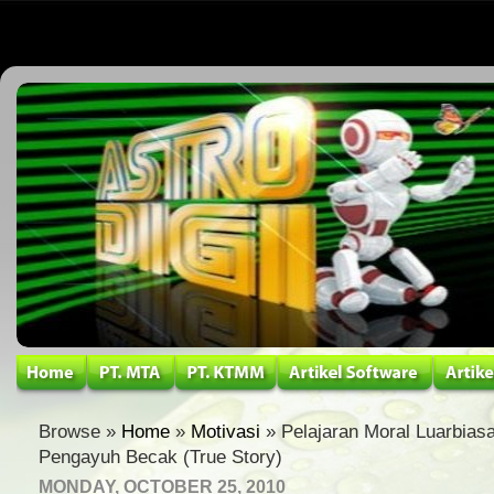
Browse »
Home
»
Motivasi
» Pelajaran Moral Luarbias
Pengayuh Becak (True Story)
MONDAY, OCTOBER 25, 2010