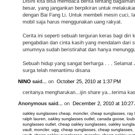
Disini kita bisa membaca berita tentang bagaiman
besar, yang jangankan berpikiran untuk melakuka
dengan Bai Fang Li. Untuk membeli mesin cuci, la
mobil saja harus menggunakan uang rakyat.
Cerita ini seperti sebuah terguran keras bagi diri 
pengabdian dan cinta kasih yang mendalam dari s
umumnya sudah beristirahat dan hanya menunggu 
Sebuah hidup yang sangat berharga . . . Selamat J
surga telah menantimu disana
NINO
said...
on
October 25, 2010 at 1:37 PM
ceritanya mengharukan...ijin share ya...terima ka
Anonymous said...
on
December 2, 2010 at 10:27
oakley sunglasses cheap
,
moncler
,
cheap sunglasses
,
ray
ralph lauren
,
oakley sunglasses outlet
,
canada goose
,
loub
sunglasses outlet
,
cheap oakley sunglasses
,
oakley sungl
vault
,
moncler
,
ugg
,
cheap sunglasses
,
cheap sunglasses
,