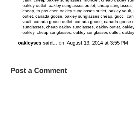
vault
,
cheap oakley sunglasses
,
moncler
,
cheap oakley su
oakley outlet
,
oakley sunglasses outlet
,
cheap sunglasses
,
cheap
,
tn pas cher
,
oakley sunglasses outlet
,
oakley vault
,
outlet
,
canada goose
,
oakley sunglasses cheap
,
gucci
,
can
vault
,
canada goose outlet
,
canada goose
,
canada goose o
sunglasses
,
cheap oakley sunglasses
,
oakley outlet
,
oakle
oakley
,
cheap sunglasses
,
oakley sunglasses outlet
,
oakley
oakleyses
said...
on
August 13, 2014 at 3:55 PM
Post a Comment