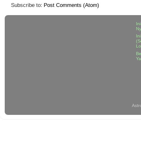
Subscribe to:
Post Comments (Atom)
In
N
In
(S
Lo
Be
Ya
Astr