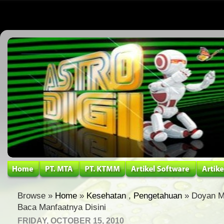
Browse »
Home
»
Kesehatan
,
Pengetahuan
» Doyan M
Baca Manfaatnya Disini
FRIDAY, OCTOBER 15, 2010