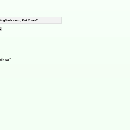
BlogTools.com , Get Yours?
riksa”