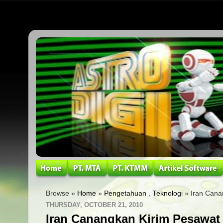
Browse »
Home
»
Pengetahuan
,
Teknologi
» Iran Cana
THURSDAY, OCTOBER 21, 2010
Iran Canangkan Kirim Pesawat 