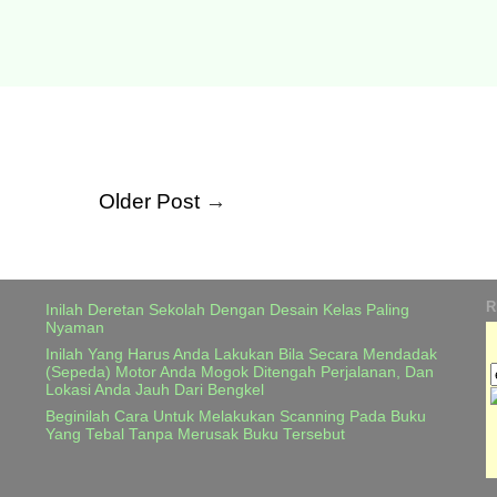
Older Post
→
R
Inilah Deretan Sekolah Dengan Desain Kelas Paling
Nyaman
Inilah Yang Harus Anda Lakukan Bila Secara Mendadak
(Sepeda) Motor Anda Mogok Ditengah Perjalanan, Dan
Lokasi Anda Jauh Dari Bengkel
Beginilah Cara Untuk Melakukan Scanning Pada Buku
Yang Tebal Tanpa Merusak Buku Tersebut