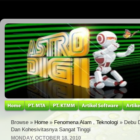
Browse »
Home
»
Fenomena Alam
,
Teknologi
» Debu D
Dan Kohesivitasnya Sangat Tinggi
MONDAY, OCTOBER 18, 2010