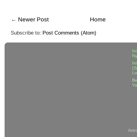
←
Newer Post
Home
Subscribe to:
Post Comments (Atom)
In
N
In
(S
Lo
Be
Ya
Astr