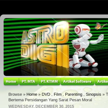
Browse »
Home
»
DVD
,
Film
,
Parenting
,
Sinopsis
» T
Bertema Persidangan Yang Sarat Pesan Moral
WEDNESDAY, DECEMBER 30, 2015