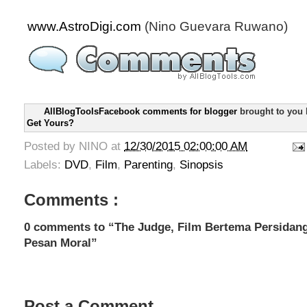
www.AstroDigi.com
(Nino Guevara Ruwano)
AllBlogToolsFacebook comments for blogger
brought to you
Get Yours?
Posted by
NINO
at
12/30/2015 02:00:00 AM
Labels:
DVD
,
Film
,
Parenting
,
Sinopsis
Comments :
0 comments to “The Judge, Film Bertema Persidan
Pesan Moral”
Post a Comment