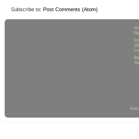
Subscribe to:
Post Comments (Atom)
In
N
In
(S
Lo
Be
Ya
Astr