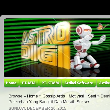
Browse »
Home
»
Gossip Artis
,
Motivasi
,
Seni
» Demi
Pelecehan Yang Bangkit Dan Meraih Sukses
SUNDAY, DECEMBER 20, 2015