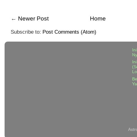
←
Newer Post
Home
Subscribe to:
Post Comments (Atom)
In
N
In
(S
Lo
Be
Ya
Astr