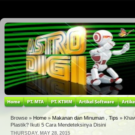
Browse »
Home
»
Makanan dan Minuman
,
Tips
» Khaw
Plastik? Ikuti 5 Cara Mendeteksinya Disini
THURSDAY, MAY 28, 2015