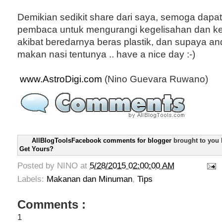
Demikian sedikit share dari saya, semoga dap
pembaca untuk mengurangi kegelisahan dan 
akibat beredarnya beras plastik, dan supaya an
makan nasi tentunya .. have a nice day :-)
www.AstroDigi.com
(Nino Guevara Ruwano)
AllBlogToolsFacebook comments for blogger
brought to you
Get Yours?
Posted by
NINO
at
5/28/2015 02:00:00 AM
Labels:
Makanan dan Minuman
,
Tips
Comments :
1