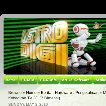
Browse »
Home
»
Berita
,
Hardware
,
Pengetahuan
» M
Kehadiran TV 3D (3 Dimensi)
SUNDAY, MAY 2, 2010