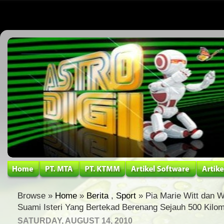
Browse »
Home
»
Berita
,
Sport
» Pia Marie Witt dan Wi
Suami Isteri Yang Bertekad Berenang Sejauh 500 Kilom
SATURDAY, AUGUST 14, 2010