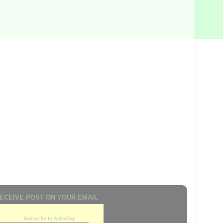
ECEIVE POST ON YOUR EMAIL
Subscribe to AstroDigi