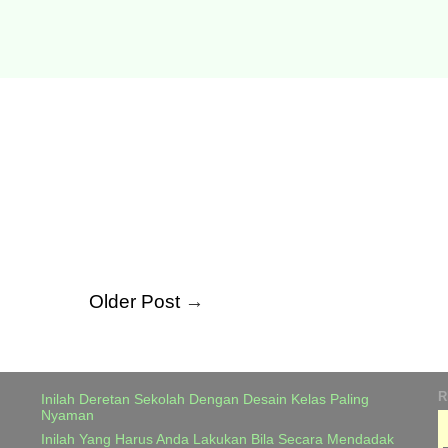
Older Post
→
R
Inilah Deretan Sekolah Dengan Desain Kelas Paling
Nyaman
Inilah Yang Harus Anda Lakukan Bila Secara Mendadak