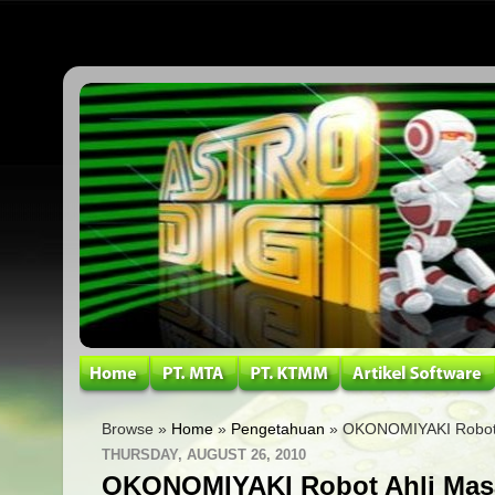
Browse »
Home
»
Pengetahuan
» OKONOMIYAKI Robot 
THURSDAY, AUGUST 26, 2010
OKONOMIYAKI Robot Ahli Masa