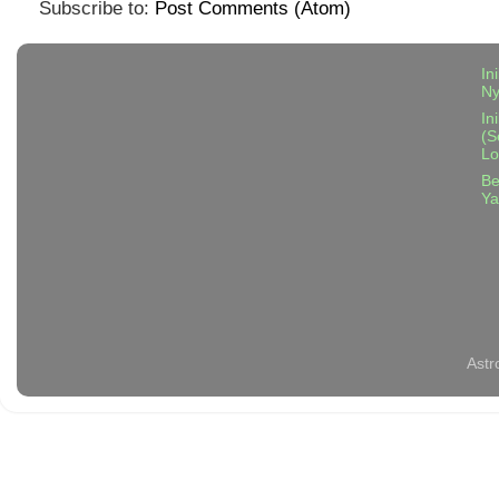
Subscribe to:
Post Comments (Atom)
In
N
In
(S
Lo
Be
Ya
Astr