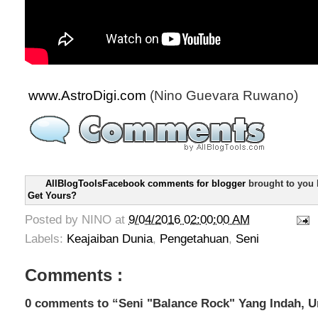
www.AstroDigi.com
(Nino Guevara Ruwano)
AllBlogToolsFacebook comments for blogger
brought to you
Get Yours?
Posted by
NINO
at
9/04/2016 02:00:00 AM
Labels:
Keajaiban Dunia
,
Pengetahuan
,
Seni
Comments :
0 comments to “Seni "Balance Rock" Yang Indah, Un