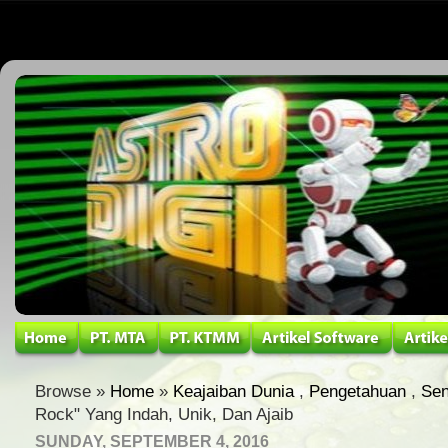
Browse »
Home
»
Keajaiban Dunia
,
Pengetahuan
,
Sen
Rock" Yang Indah, Unik, Dan Ajaib
SUNDAY, SEPTEMBER 4, 2016