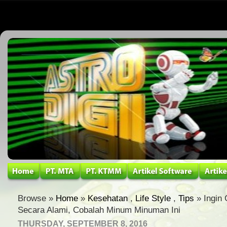
Browse »
Home
»
Kesehatan
,
Life Style
,
Tips
» Ingin
Secara Alami, Cobalah Minum Minuman Ini
THURSDAY, SEPTEMBER 8, 2016