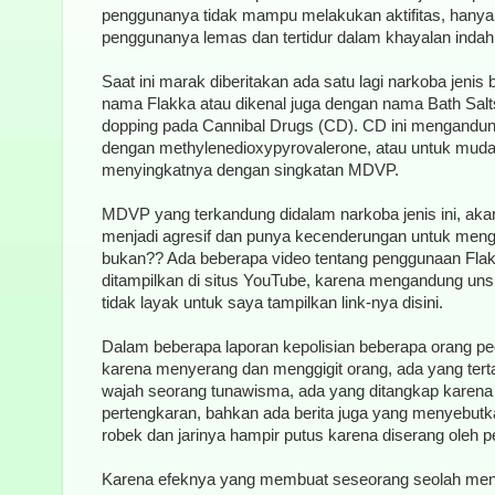
penggunanya tidak mampu melakukan aktifitas, ha
penggunanya lemas dan tertidur dalam khayalan indah
Saat ini marak diberitakan ada satu lagi narkoba jenis
nama Flakka atau dikenal juga dengan nama Bath Salts,
dopping pada Cannibal Drugs (CD). CD ini mengandun
dengan methylenedioxypyrovalerone, atau untuk mud
menyingkatnya dengan singkatan MDVP.
MDVP yang terkandung didalam narkoba jenis ini, a
menjadi agresif dan punya kecenderungan untuk mengg
bukan?? Ada beberapa video tentang penggunaan Flak
ditampilkan di situs YouTube, karena mengandung un
tidak layak untuk saya tampilkan link-nya disini.
Dalam beberapa laporan kepolisian beberapa orang pe
karena menyerang dan menggigit orang, ada yang ter
wajah seorang tunawisma, ada yang ditangkap karena
pertengkaran, bahkan ada berita juga yang menyebut
robek dan jarinya hampir putus karena diserang oleh p
Karena efeknya yang membuat seseorang seolah menja