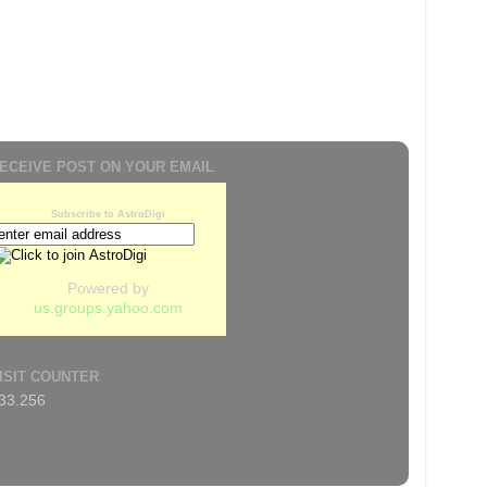
ECEIVE POST ON YOUR EMAIL
Subscribe to AstroDigi
Powered by
us.groups.yahoo.com
ISIT COUNTER
33.256