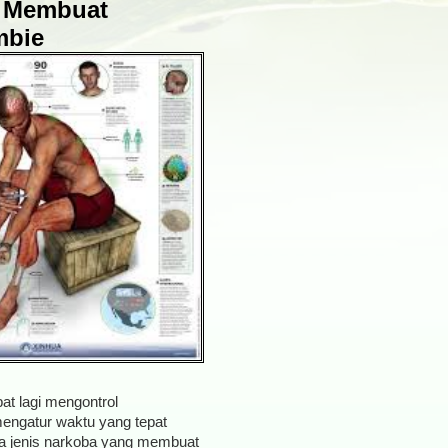
g Membuat
mbie
t lagi mengontrol
mengatur waktu yang tepat
ula jenis narkoba yang membuat