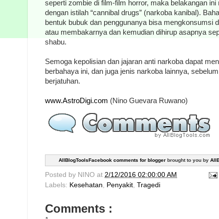
seperti zombie di film-film horror, maka belakangan ini 
dengan istilah “cannibal drugs” (narkoba kanibal). Baha
bentuk bubuk dan penggunanya bisa mengkonsumsi da
atau membakarnya dan kemudian dihirup asapnya seper
shabu.
Semoga kepolisian dan jajaran anti narkoba dapat me
berbahaya ini, dan juga jenis narkoba lainnya, sebel
berjatuhan.
www.AstroDigi.com
(Nino Guevara Ruwano)
AllBlogToolsFacebook comments for blogger
brought to you by
All
Posted by
NINO
at
2/12/2016 02:00:00 AM
Labels:
Kesehatan
,
Penyakit
,
Tragedi
Comments :