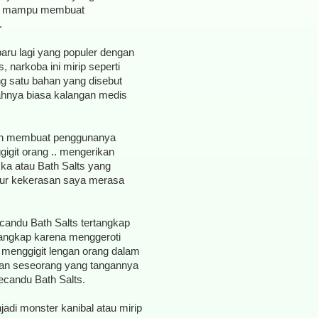
nya mampu membuat
.
 baru lagi yang populer dengan
 narkoba ini mirip seperti
g satu bahan yang disebut
ahnya biasa kalangan medis
kan membuat penggunanya
igit orang .. mengerikan
ka atau Bath Salts yang
sur kekerasan saya merasa
candu Bath Salts tertangkap
tangkap karena menggeroti
 menggigit lengan orang dalam
kan seseorang yang tangannya
ecandu Bath Salts.
di monster kanibal atau mirip