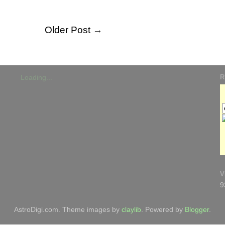
Older Post
→
R
Loading...
V
9
AstroDigi.com. Theme images by
claylib
. Powered by
Blogger
.