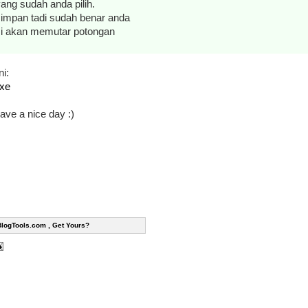
ang sudah anda pilih.
impan tadi sudah benar anda
asi akan memutar potongan
i:
exe
have a nice day :)
BlogTools.com , Get Yours?