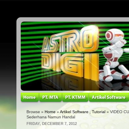
Browse »
Home
»
Artikel Software
,
Tutorial
» VIDEO CUT
Sederhana Namun Handal
FRIDAY, DECEMBER 7, 2012