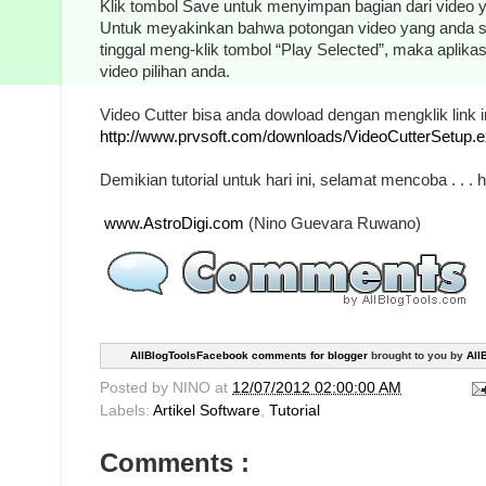
Klik tombol Save untuk menyimpan bagian dari video y
Untuk meyakinkan bahwa potongan video yang anda s
tinggal meng-klik tombol “Play Selected”, maka aplik
video pilihan anda.
Video Cutter bisa anda dowload dengan mengklik link in
http://www.prvsoft.com/downloads/VideoCutterSetup.
Demikian tutorial untuk hari ini, selamat mencoba . . . 
www.AstroDigi.com
(Nino Guevara Ruwano)
AllBlogToolsFacebook comments for blogger
brought to you by
All
Posted by
NINO
at
12/07/2012 02:00:00 AM
Labels:
Artikel Software
,
Tutorial
Comments :