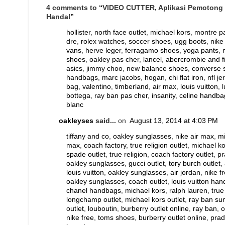
4 comments to “VIDEO CUTTER, Aplikasi Pemotong
Handal”
hollister
,
north face outlet
,
michael kors
,
montre p
dre
,
rolex watches
,
soccer shoes
,
ugg boots
,
nike
vans
,
herve leger
,
ferragamo shoes
,
yoga pants
,
shoes
,
oakley pas cher
,
lancel
,
abercrombie and f
asics
,
jimmy choo
,
new balance shoes
,
converse 
handbags
,
marc jacobs
,
hogan
,
chi flat iron
,
nfl je
bag
,
valentino
,
timberland
,
air max
,
louis vuitton
,
bottega
,
ray ban pas cher
,
insanity
,
celine handba
blanc
oakleyses
said...
on
August 13, 2014 at 4:03 PM
tiffany and co
,
oakley sunglasses
,
nike air max
,
mi
max
,
coach factory
,
true religion outlet
,
michael ko
spade outlet
,
true religion
,
coach factory outlet
,
pr
oakley sunglasses
,
gucci outlet
,
tory burch outlet
,
louis vuitton
,
oakley sunglasses
,
air jordan
,
nike f
oakley sunglasses
,
coach outlet
,
louis vuitton ha
chanel handbags
,
michael kors
,
ralph lauren
,
true
longchamp outlet
,
michael kors outlet
,
ray ban su
outlet
,
louboutin
,
burberry outlet online
,
ray ban
,
o
nike free
,
toms shoes
,
burberry outlet online
,
prad