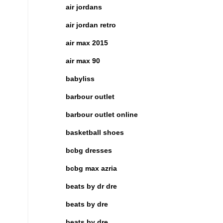
air jordans
air jordan retro
air max 2015
air max 90
babyliss
barbour outlet
barbour outlet online
basketball shoes
bcbg dresses
bcbg max azria
beats by dr dre
beats by dre
beats by dre