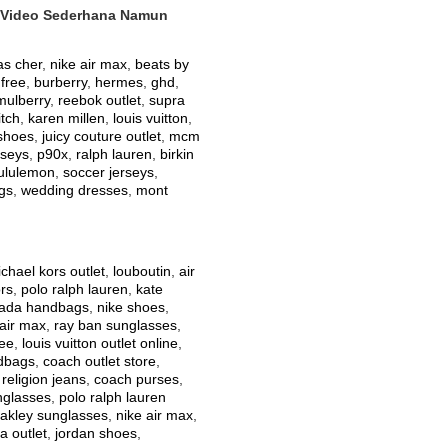
 Video Sederhana Namun
as cher
,
nike air max
,
beats by
 free
,
burberry
,
hermes
,
ghd
,
mulberry
,
reebok outlet
,
supra
itch
,
karen millen
,
louis vuitton
,
shoes
,
juicy couture outlet
,
mcm
rseys
,
p90x
,
ralph lauren
,
birkin
lululemon
,
soccer jerseys
,
gs
,
wedding dresses
,
mont
chael kors outlet
,
louboutin
,
air
rs
,
polo ralph lauren
,
kate
ada handbags
,
nike shoes
,
air max
,
ray ban sunglasses
,
ree
,
louis vuitton outlet online
,
ndbags
,
coach outlet store
,
 religion jeans
,
coach purses
,
nglasses
,
polo ralph lauren
akley sunglasses
,
nike air max
,
a outlet
,
jordan shoes
,