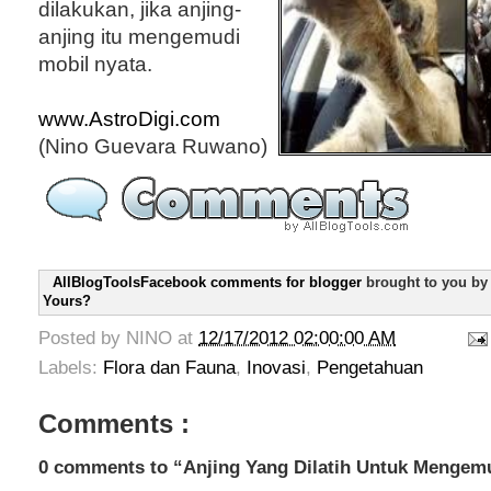
dilakukan, jika anjing-
anjing itu mengemudi
mobil nyata.
www.AstroDigi.com
(Nino Guevara Ruwano)
AllBlogToolsFacebook comments for blogger
brought to you b
Yours?
Posted by
NINO
at
12/17/2012 02:00:00 AM
Labels:
Flora dan Fauna
,
Inovasi
,
Pengetahuan
Comments :
0 comments to “Anjing Yang Dilatih Untuk Mengem