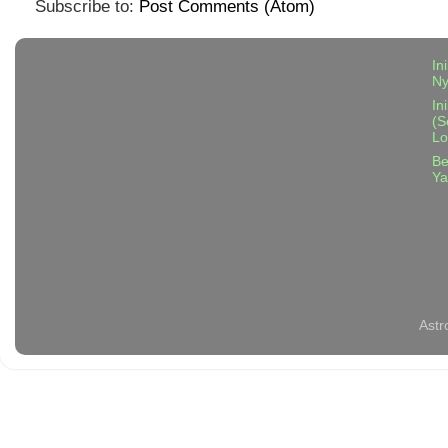
Subscribe to:
Post Comments (Atom)
In
N
In
(S
Lo
Be
Ya
Astr