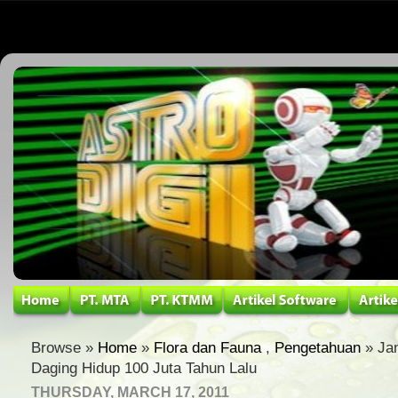
Browse »
Home
»
Flora dan Fauna
,
Pengetahuan
» Ja
Daging Hidup 100 Juta Tahun Lalu
THURSDAY, MARCH 17, 2011