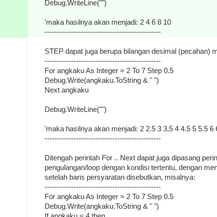
Debug.WriteLine("")
'maka hasilnya akan menjadi: 2 4 6 8 10
------------------------------------------------
STEP dapat juga berupa bilangan desimal (pecahan) m
------------------------------------------------
For angkaku As Integer = 2 To 7 Step 0.5
Debug.Write(angkaku.ToString & " ")
Next angkaku
Debug.WriteLine("")
'maka hasilnya akan menjadi: 2 2.5 3 3.5 4 4.5 5 5.5 6 
------------------------------------------------
Ditengah perintah For .. Next dapat juga dipasang perin
pengulangan/loop dengan kondisi tertentu, dengan me
setelah baris persyaratan disebutkan, misalnya:
------------------------------------------------
For angkaku As Integer = 2 To 7 Step 0.5
Debug.Write(angkaku.ToString & " ")
If angkaku = 4 then