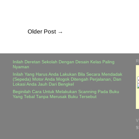
Older Post
→
R
Inilah Deretan Sekolah Dengan Desain Kelas Paling
Nyaman
Inilah Yang Harus Anda Lakukan Bila Secara Mendadak
(Sepeda) Motor Anda Mogok Ditengah Perjalanan, Dan
Lokasi Anda Jauh Dari Bengkel
Beginilah Cara Untuk Melakukan Scanning Pada Buku
Yang Tebal Tanpa Merusak Buku Tersebut
V
9