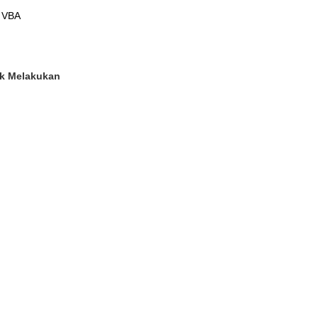
,
VBA
uk Melakukan