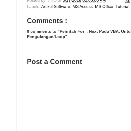
Posted by
NINO
at
3/17/2016 02:00:00 AM
Labels:
Artikel Software
,
MS Access
,
MS Office
,
Tutorial
Comments :
0 comments to “Perintah For .. Next Pada VBA, Unt
Pengulangan/Loop”
Post a Comment