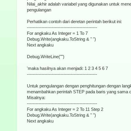
Nilai_akhir adalah variabel yang digunakan untuk menen
pengulangan
Perhatikan contoh dari deretan perintah berikut ini:
------------------------------------------------
For angkaku As Integer = 1 To 7
Debug.Write(angkaku.ToString & " ")
Next angkaku
Debug.WriteLine("")
'maka hasilnya akan menjadi: 1 2 3 4 5 6 7
------------------------------------------------
Untuk pengulangan dengan penghitungan dengan langk
menambahkan perintah STEP pada baris yang sama d
Misalnya:
------------------------------------------------
For angkaku As Integer = 2 To 11 Step 2
Debug.Write(angkaku.ToString & " ")
Next angkaku