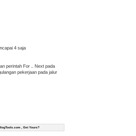
ncapai 4 saja
n perintah For .. Next pada
langan pekerjaan pada jalur
BlogTools.com , Get Yours?