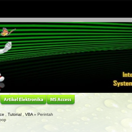
ice
,
Tutorial
,
VBA
» Perintah
Loop