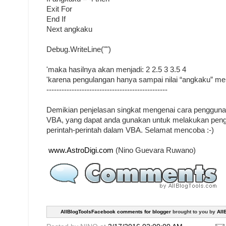
Exit For
End If
Next angkaku
Debug.WriteLine("")
'maka hasilnya akan menjadi: 2 2.5 3 3.5 4
'karena pengulangan hanya sampai nilai “angkaku” me
------------------------------------------------
Demikian penjelasan singkat mengenai cara penggunaa
VBA, yang dapat anda gunakan untuk melakukan pengu
perintah-perintah dalam VBA. Selamat mencoba :-)
www.AstroDigi.com
(Nino Guevara Ruwano)
AllBlogToolsFacebook comments for blogger
brought to you by
All