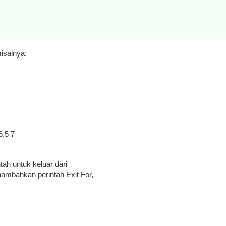
isalnya:
6.5 7
tah untuk keluar dari
nambahkan perintah Exit For,