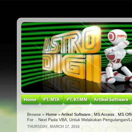
Browse »
Home
»
Artikel Software
,
MS Access
,
MS Off
For .. Next Pada VBA, Untuk Melakukan Pengulangan/
THURSDAY, MARCH 17, 2016