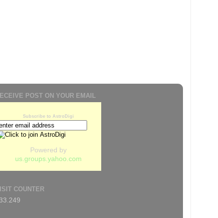
ECEIVE POST ON YOUR EMAIL
Subscribe to AstroDigi
Powered by
us.groups.yahoo.com
ISIT COUNTER
33.249