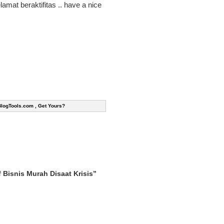
amat beraktifitas .. have a nice
BlogTools.com , Get Yours?
 Bisnis Murah Disaat Krisis”