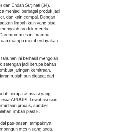
dan Endah Sutjihati (34),
ca menjadi berbagai produk jadi
ver, dan kain cempal. Dengan
atkan limbah kain yang bisa
k mengolah produk mereka.
a Caremommies ini mampu
nya, dan mampu memberdayakan
tahunan ini berhasil mengolah
k setengah jadi berupa bahan
embuat jaringan kemitraan,
ran rupiah pun didapat dari
adah berupa asosiasi yang
nesia-APDUPI. Lewat asosiasi
ermintaan produk, sumber
lahan limbah plastik.
odal pas-pasan, tampaknya
membangun mesin uang anda.