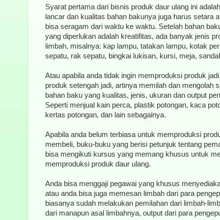
Syarat pertama dari bisnis produk daur ulang ini ada
lancar dan kualitas bahan bakunya juga harus setara 
bisa seragam dari waktu ke waktu. Setelah bahan bak
yang diperlukan adalah kreatifitas, ada banyak jenis pr
limbah, misalnya: kap lampu, tatakan lampu, kotak per
sepatu, rak sepatu, bingkai lukisan, kursi, meja, sanda
Atau apabila anda tidak ingin memproduksi produk jad
produk setengah jadi, artinya memilah dan mengolah 
bahan baku yang kualitas, jenis, ukuran dan output pe
Seperti menjual kain perca, plastik potongan, kaca po
kertas potongan, dan lain sebagainya.
Apabila anda belum terbiasa untuk memproduksi prod
membeli, buku-buku yang berisi petunjuk tentang pema
bisa mengikuti kursus yang memang khusus untuk me
memproduksi produk daur ulang.
Anda bisa menggaji pegawai yang khusus menyediaka
atau anda bisa juga memesan limbah dari para pengep
biasanya sudah melakukan pemilahan dari limbah-lim
dari manapun asal limbahnya, output dari para pengep