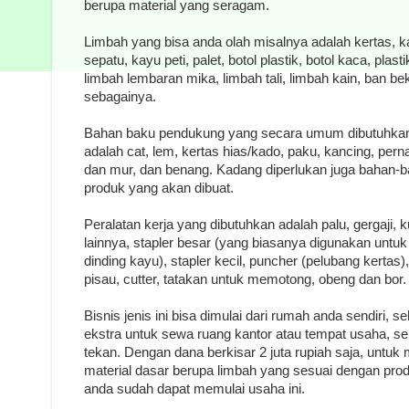
berupa material yang seragam.
Limbah yang bisa anda olah misalnya adalah kertas, ka
sepatu, kayu peti, palet, botol plastik, botol kaca, pla
limbah lembaran mika, limbah tali, limbah kain, ban be
sebagainya.
Bahan baku pendukung yang secara umum dibutuhka
adalah cat, lem, kertas hias/kado, paku, kancing, pernak
dan mur, dan benang. Kadang diperlukan juga bahan-bah
produk yang akan dibuat.
Peralatan kerja yang dibutuhkan adalah palu, gergaji,
lainnya, stapler besar (yang biasanya digunakan untu
dinding kayu), stapler kecil, puncher (pelubang kertas)
pisau, cutter, tatakan untuk memotong, obeng dan bor.
Bisnis jenis ini bisa dimulai dari rumah anda sendiri,
ekstra untuk sewa ruang kantor atau tempat usaha, se
tekan. Dengan dana berkisar 2 juta rupiah saja, untuk
material dasar berupa limbah yang sesuai dengan pro
anda sudah dapat memulai usaha ini.