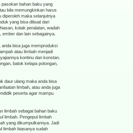
lah pasokan bahan baku yang
atau bila memungkinkan harus
u diperoleh maka selanjutnya
oduk yang bisa dibuat dari
hiasan, kotak peralatan, wadah
l, ember dan lain sebagainya.
i, anda bisa juga memproduksi
sampah atau limbah menjadi
nyajiannya kontinu dan konstan.
tongan, batok kelapa potongan,
uk daur ulang maka anda bisa
nfaatan limbah, atau anda juga
ndidik peserta agar mampu
n limbah sebagai bahan baku
ul limbah. Pengepul limbah
bah yang dikumpulkannya. Jadi
ul limbah biasanya sudah