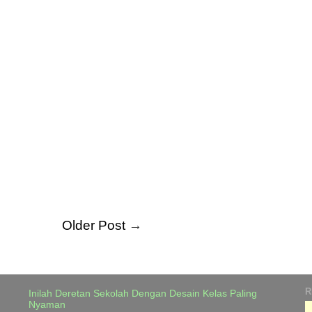
Older Post
→
R
Inilah Deretan Sekolah Dengan Desain Kelas Paling
Nyaman