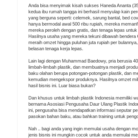
Anda bisa menyimak kisah sukses Haneda Ananta (35) 
kedua ibu rumah tangga ini berhasil menyulap kain per
yang berguna seperti: celemek, sarung bantal, bed co
hanya bermodal awal 500 ribu rupiah, mereka memanfa
mereka peroleh dengan gratis, dan tenaga lepas untu
Hasilnya usaha yang mereka tekuni dibawah bender
meraih omzet hingga puluhan juta rupiah per bulan
belasan tenaga kerja lepas.
Lain lagi dengan Muhammad Baedowy, pria berusia 40 
limbah-limbah plastik, dan membuatnya menjadi produ
baku olahan berupa potongan-potongan plastik, dan m
kemudian mengekspor produknya. Hasilnya omzet milia
hasil bisnis ini. Luar biasa bukan?
Dan khusus untuk limbah plastik Indonesia memiliki w
bernama Asosiasi Pengusaha Daur Ulang Plastik Indo
ini, pengusaha bisa mendapatkan informasi seputar p
pasokan bahan baku, atau bahkan training untuk pengo
Nah .. bagi anda yang ingin memulai usaha dengan m
jenis bisnis ini mungkin cocok untuk anda memulai 