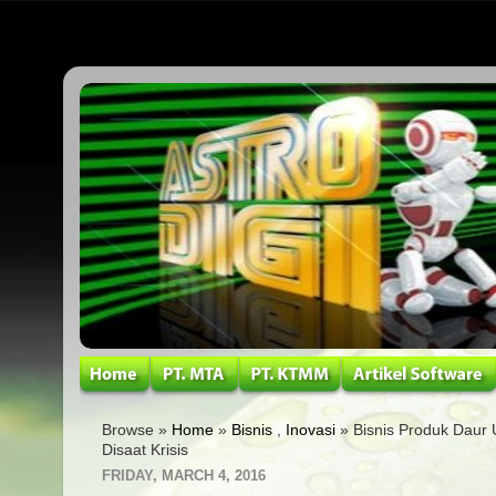
Browse »
Home
»
Bisnis
,
Inovasi
» Bisnis Produk Daur U
Disaat Krisis
FRIDAY, MARCH 4, 2016