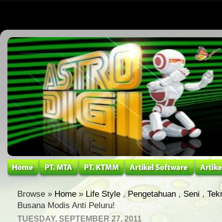
Browse »
Home
»
Life Style
,
Pengetahuan
,
Seni
,
Tek
Busana Modis Anti Peluru!
TUESDAY, SEPTEMBER 27, 2011