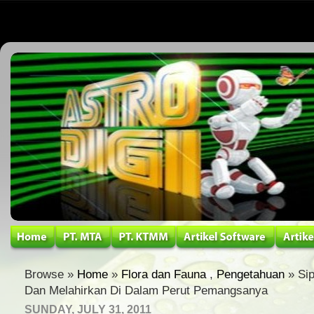
Browse »
Home
»
Flora dan Fauna
,
Pengetahuan
» Si
Dan Melahirkan Di Dalam Perut Pemangsanya
SUNDAY, JULY 31, 2011