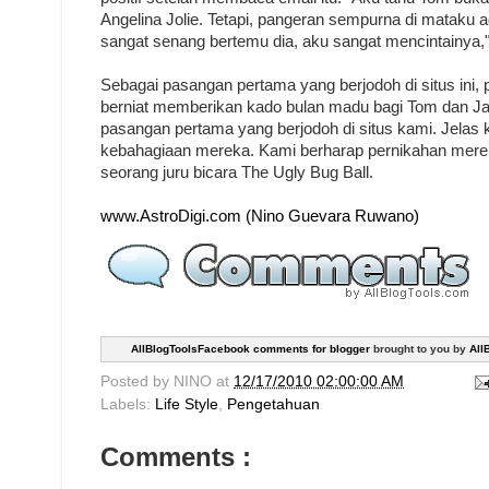
Angelina Jolie. Tetapi, pangeran sempurna di mataku 
sangat senang bertemu dia, aku sangat mencintainya,"
Sebagai pasangan pertama yang berjodoh di situs ini, 
berniat memberikan kado bulan madu bagi Tom dan Ja
pasangan pertama yang berjodoh di situs kami. Jelas
kebahagiaan mereka. Kami berharap pernikahan merek
seorang juru bicara The Ugly Bug Ball.
www.AstroDigi.com (Nino Guevara Ruwano)
AllBlogToolsFacebook comments for blogger
brought to you by
All
Posted by
NINO
at
12/17/2010 02:00:00 AM
Labels:
Life Style
,
Pengetahuan
Comments :