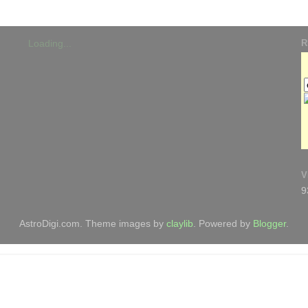
R
Loading...
V
9
AstroDigi.com. Theme images by
claylib
. Powered by
Blogger
.