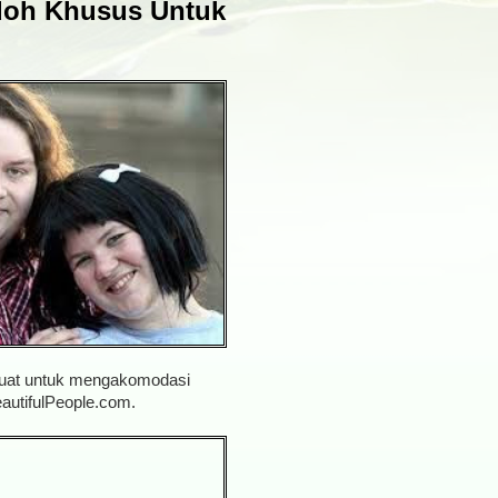
doh Khusus Untuk
ibuat untuk mengakomodasi
eautifulPeople.com.