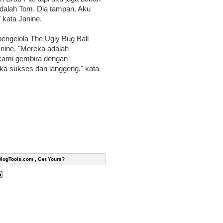
adalah Tom. Dia tampan. Aku
 kata Janine.
pengelola The Ugly Bug Ball
nine. "Mereka adalah
 kami gembira dengan
a sukses dan langgeng," kata
BlogTools.com , Get Yours?