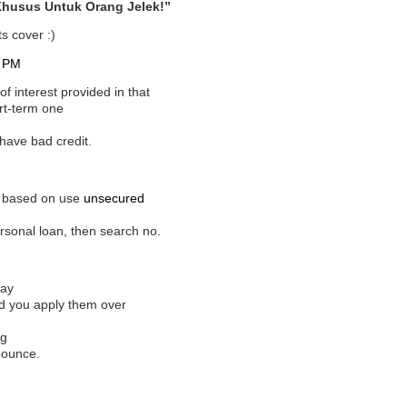
Khusus Untuk Orang Jelek!”
ts cover :)
2 PM
f interest provided in that
rt-term one
 have bad credit.
s based on use
unsecured
personal loan, then search no.
day
ld you apply them over
ng
 bounce.