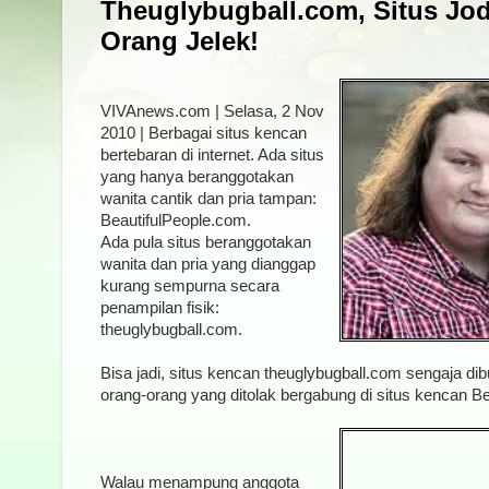
Theuglybugball.com, Situs Jo
Orang Jelek!
VIVAnews.com | Selasa, 2 Nov
2010 | Berbagai situs kencan
bertebaran di internet. Ada situs
yang hanya beranggotakan
wanita cantik dan pria tampan:
BeautifulPeople.com.
Ada pula situs beranggotakan
wanita dan pria yang dianggap
kurang sempurna secara
penampilan fisik:
theuglybugball.com.
Bisa jadi, situs kencan theuglybugball.com sengaja d
orang-orang yang ditolak bergabung di situs kencan B
Walau menampung anggota