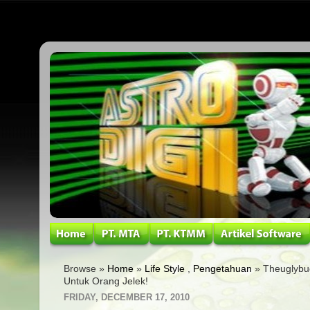
Browse »
Home
»
Life Style
,
Pengetahuan
» Theuglybug
Untuk Orang Jelek!
FRIDAY, DECEMBER 17, 2010