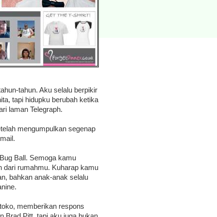
ahun-tahun. Aku selalu berpikir
ta, tapi hidupku berubah ketika
ri laman Telegraph.
. Setelah mengumpulkan segenap
mail.
y Bug Ball. Semoga kamu
uh dari rumahmu. Kuharap kamu
n, bahkan anak-anak selalu
anine.
 toko, memberikan respons
 Brad Pitt, tapi aku juga bukan