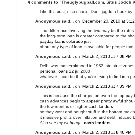
4 comments to “Theuglybugball.com, Situs Jodoh 
Like this post, nice share.. Don't jugde a book by i
Anonymous said...
on
December 20, 2010 at 3:1
The difference involving the two may be the rates o
the long-term loan is greater compared to the sho
payday loans colorado
just
about any type of loan is available for people that
Anonymous said...
on
March 2, 2013 at 7:08 PM
Delhi was masterplanned in 1962 into strict zone
personal loans
22 jul 2008
whatever it can be that you're trying to find in a 
Anonymous said...
on
March 2, 2013 at 7:39 PM
This is because the charges on even the top pay
cash advances begin to appear pretty awful shou
the few months or higher
cash lenders
so they went and bought stuff in the bottom maki
it massive profits over inflation and debt induced
Also see my webpage
:
cash lenders
Anonymous said...
on
March 2, 2013 at 8:40 PM