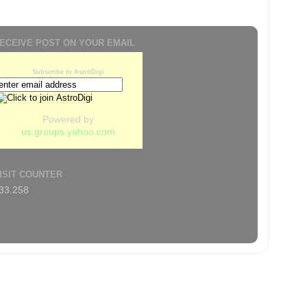
ECEIVE POST ON YOUR EMAIL
Subscribe to AstroDigi
Powered by
us.groups.yahoo.com
ISIT COUNTER
33.258