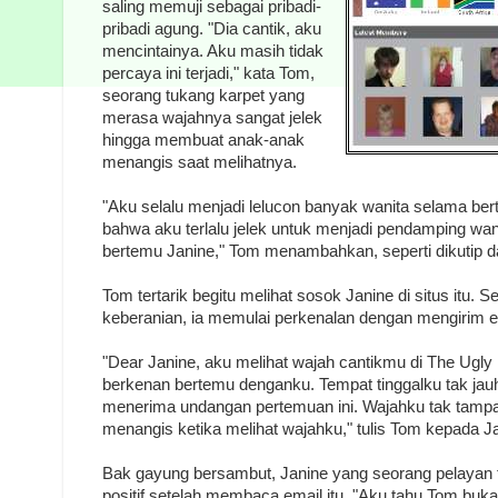
saling memuji sebagai pribadi-
pribadi agung. "Dia cantik, aku
mencintainya. Aku masih tidak
percaya ini terjadi," kata Tom,
seorang tukang karpet yang
merasa wajahnya sangat jelek
hingga membuat anak-anak
menangis saat melihatnya.
"Aku selalu menjadi lelucon banyak wanita selama bert
bahwa aku terlalu jelek untuk menjadi pendamping wani
bertemu Janine," Tom menambahkan, seperti dikutip da
Tom tertarik begitu melihat sosok Janine di situs itu
keberanian, ia memulai perkenalan dengan mengirim e
"Dear Janine, aku melihat wajah cantikmu di The Ugl
berkenan bertemu denganku. Tempat tinggalku tak ja
menerima undangan pertemuan ini. Wajahku tak tampa
menangis ketika melihat wajahku," tulis Tom kepada J
Bak gayung bersambut, Janine yang seorang pelayan
positif setelah membaca email itu. "Aku tahu Tom bukan