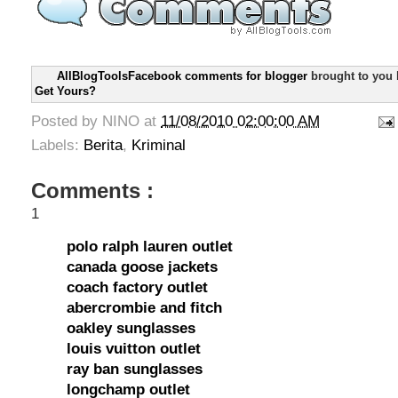
AllBlogToolsFacebook comments for blogger
brought to you
Get Yours?
Posted by
NINO
at
11/08/2010 02:00:00 AM
Labels:
Berita
,
Kriminal
Comments :
1
polo ralph lauren outlet
canada goose jackets
coach factory outlet
abercrombie and fitch
oakley sunglasses
louis vuitton outlet
ray ban sunglasses
longchamp outlet