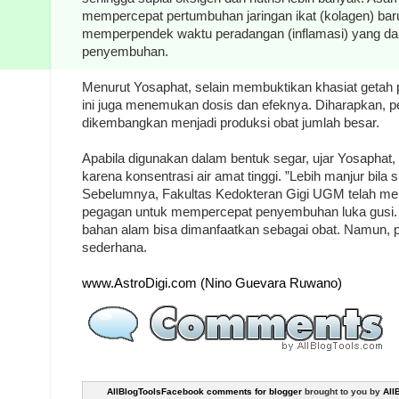
mempercepat pertumbuhan jaringan ikat (kolagen) bar
memperpendek waktu peradangan (inflamasi) yang d
penyembuhan.
Menurut Yosaphat, selain membuktikan khasiat getah pis
ini juga menemukan dosis dan efeknya. Diharapkan, pen
dikembangkan menjadi produksi obat jumlah besar.
Apabila digunakan dalam bentuk segar, ujar Yosaphat
karena konsentrasi air amat tinggi. ”Lebih manjur bila s
Sebelumnya, Fakultas Kedokteran Gigi UGM telah mene
pegagan untuk mempercepat penyembuhan luka gusi.
bahan alam bisa dimanfaatkan sebagai obat. Namun,
sederhana.
www.AstroDigi.com (Nino Guevara Ruwano)
AllBlogToolsFacebook comments for blogger
brought to you by
All