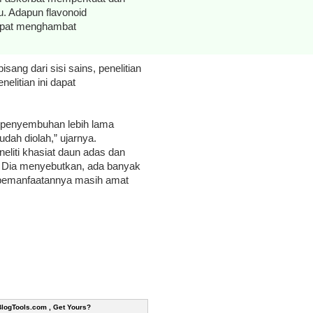
u. Adapun flavonoid
apat menghambat
ang dari sisi sains, penelitian
elitian ini dapat
, penyembuhan lebih lama
udah diolah,” ujarnya.
liti khasiat daun adas dan
 Dia menyebutkan, ada banyak
 pemanfaatannya masih amat
BlogTools.com , Get Yours?