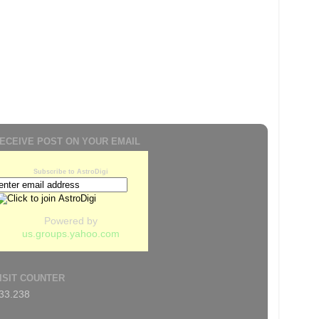
ECEIVE POST ON YOUR EMAIL
Subscribe to AstroDigi
Powered by
us.groups.yahoo.com
ISIT COUNTER
33.238