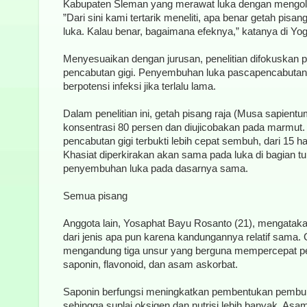
Kabupaten Sleman yang merawat luka dengan mengole
”Dari sini kami tertarik meneliti, apa benar getah p
luka. Kalau benar, bagaimana efeknya,” katanya di Yo
Menyesuaikan dengan jurusan, penelitian difokuskan
pencabutan gigi. Penyembuhan luka pascapencabutan g
berpotensi infeksi jika terlalu lama.
Dalam penelitian ini, getah pisang raja (Musa sapient
konsentrasi 80 persen dan diujicobakan pada marmut.
pencabutan gigi terbukti lebih cepat sembuh, dari 15 ha
Khasiat diperkirakan akan sama pada luka di bagian t
penyembuhan luka pada dasarnya sama.
Semua pisang
Anggota lain, Yosaphat Bayu Rosanto (21), mengataka
dari jenis apa pun karena kandungannya relatif sama. 
mengandung tiga unsur yang berguna mempercepat pe
saponin, flavonoid, dan asam askorbat.
Saponin berfungsi meningkatkan pembentukan pembul
sehingga suplai oksigen dan nutrisi lebih banyak. A