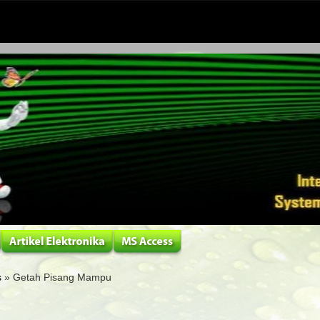
s
» Getah Pisang Mampu