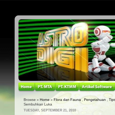
Browse »
Home
»
Flora dan Fauna
,
Pengetahuan
,
Tip
Sembuhkan Luka
TUESDAY, SEPTEMBER 21, 2010