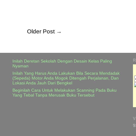
Older Post
→
R
Inilah Deretan Sekolah Dengan Desain Kelas Paling
Nyaman
Inilah Yang Harus Anda Lakukan Bila Secara Mendadak
(Sepeda) Motor Anda Mogok Ditengah Perjalanan, Dan
Lokasi Anda Jauh Dari Bengkel
Beginilah Cara Untuk Melakukan Scanning Pada Buku
Yang Tebal Tanpa Merusak Buku Tersebut
V
9