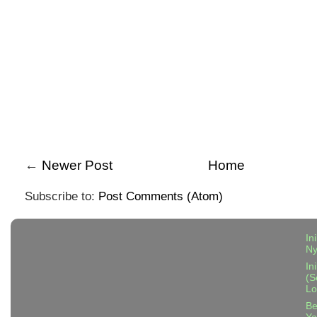
←
Newer Post
Home
Subscribe to:
Post Comments (Atom)
In
N
In
(S
Lo
Be