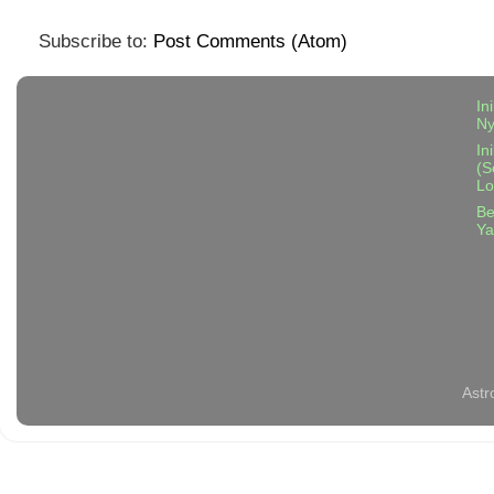
Subscribe to:
Post Comments (Atom)
In
N
In
(S
Lo
Be
Ya
Astr