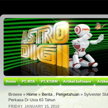
Browse »
Home
»
Berita
,
Pengetahuan
» Sylvester St
Perkasa Di Usia 63 Tahun
FRIDAY, JANUARY 15, 2010