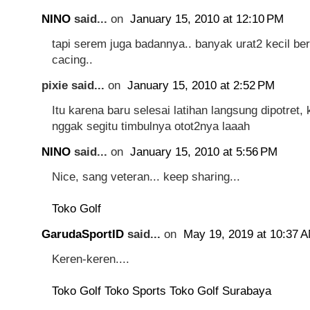
NINO
said...
on
January 15, 2010 at 12:10 PM
tapi serem juga badannya.. banyak urat2 kecil be
cacing..
pixie said...
on
January 15, 2010 at 2:52 PM
Itu karena baru selesai latihan langsung dipotret,
nggak segitu timbulnya otot2nya laaah
NINO
said...
on
January 15, 2010 at 5:56 PM
Nice, sang veteran... keep sharing...
Toko Golf
GarudaSportID
said...
on
May 19, 2019 at 10:37 
Keren-keren....
Toko Golf
Toko Sports
Toko Golf Surabaya