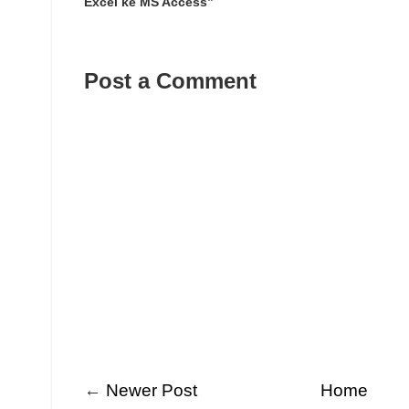
Excel ke MS Access”
Post a Comment
←
Newer Post
Home