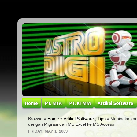
Browse »
Home
»
Artikel Software
,
Tips
» Meningkatkan 
dengan Migrasi dari MS Excel ke MS Access
FRIDAY, MAY 1, 2009