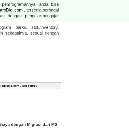
rik pemrogramannya, anda bisa
troDigi.com
, tersedia berbagai
au dengan pengajar-pengajar
ram parkir, stok/inventory,
ain sebagainya, sesuai dengan
BlogTools.com , Get Yours?
Biaya dengan Migrasi dari MS