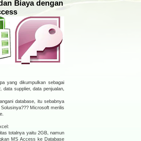
 dan Biaya dengan
ccess
pa yang dikumpulkan sebagai
 data supplier, data penjualan,
angani database, itu sebabnya
 Solusinya??? Microsoft merilis
e.
cel:
sitas totalnya yaitu 2GB, namun
ungkan MS Access ke Database