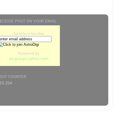
ECEIVE POST ON YOUR EMAIL
Subscribe to AstroDigi
Powered by
us.groups.yahoo.com
ISIT COUNTER
33.254