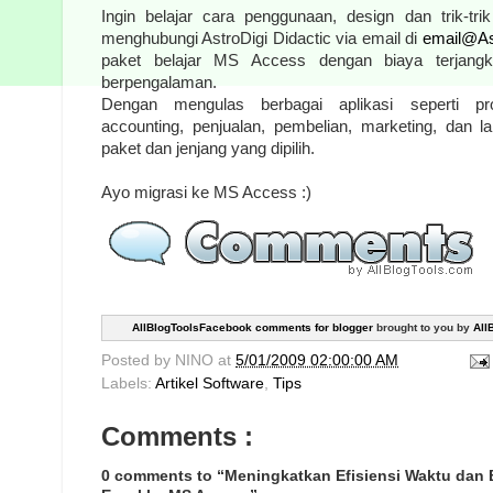
Ingin belajar cara penggunaan, design dan trik-t
menghubungi AstroDigi Didactic via email di
email@As
paket belajar MS Access dengan biaya terjangk
berpengalaman.
Dengan mengulas berbagai aplikasi seperti prog
accounting, penjualan, pembelian, marketing, dan l
paket dan jenjang yang dipilih.
Ayo migrasi ke MS Access
:)
AllBlogToolsFacebook comments for blogger
brought to you by
All
Posted by
NINO
at
5/01/2009 02:00:00 AM
Labels:
Artikel Software
,
Tips
Comments :
0 comments to “Meningkatkan Efisiensi Waktu dan 