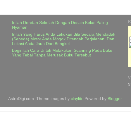
R
Inilah Deretan Sekolah Dengan Desain Kelas Paling
Nyaman
Inilah Yang Harus Anda Lakukan Bila Secara Mendadak
(Sepeda) Motor Anda Mogok Ditengah Perjalanan, Dan
Lokasi Anda Jauh Dari Bengkel
Beginilah Cara Untuk Melakukan Scanning Pada Buku
Yang Tebal Tanpa Merusak Buku Tersebut
V
9
AstroDigi.com. Theme images by
claylib
. Powered by
Blogger
.