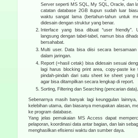
Server seperti MS SQL, My SQL, Oracle, dan l
catatan database 2GB itupun sudah luar bia
waktu sangat lama (bertahun-tahun untuk me
didesain dengan struktur yang benar.
Interface yang bisa dibuat “user friendly”.
langsung dengan tabel-tabel, namun bisa diha
bersahabat.
Multi user. Data bisa diisi secara bersamaan
dalam jaringan.
Report (=hasil cetak) bisa didesain sesuai den
lagi harus blocking print area, copy-paste ke 
pindah-pindah dari satu sheet ke sheet yang
agar bisa ditampilkan secara lengkap di report.
Sorting, Filtering dan Searching (pencarian data)
Sebenarnya masih banyak lagi keunggulan lainnya,
kelebihan utama, dan biasanya merupakan alasan, m
ke program database.
Yang jelas pemakaian MS Access dapat memperc
pelaporan, koordinasi data antar bagian, dan lain seb
menghasilkan efisiensi waktu dan sumber daya.