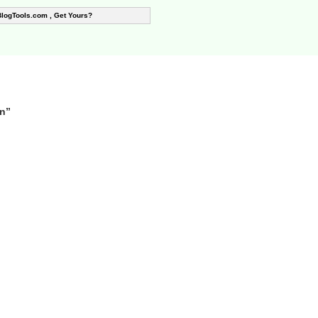
BlogTools.com , Get Yours?
n”