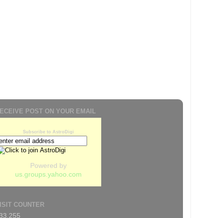
ECEIVE POST ON YOUR EMAIL
Subscribe to AstroDigi
Powered by
us.groups.yahoo.com
ISIT COUNTER
33.255