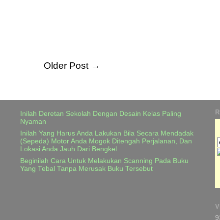
Older Post
→
R
Inilah Deretan Sekolah Dengan Desain Kelas Paling
Nyaman
Inilah Yang Harus Anda Lakukan Bila Secara Mendadak
(Sepeda) Motor Anda Mogok Ditengah Perjalanan, Dan
Lokasi Anda Jauh Dari Bengkel
Beginilah Cara Untuk Melakukan Scanning Pada Buku
Yang Tebal Tanpa Merusak Buku Tersebut
V
9