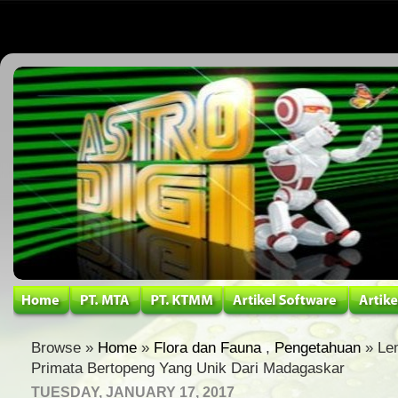
Browse »
Home
»
Flora dan Fauna
,
Pengetahuan
» Lem
Primata Bertopeng Yang Unik Dari Madagaskar
TUESDAY, JANUARY 17, 2017