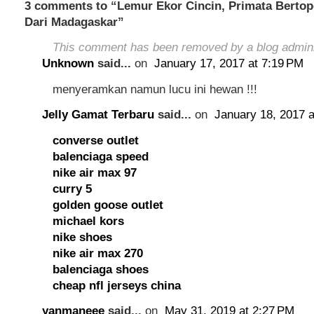
3 comments to “Lemur Ekor Cincin, Primata Berto
Dari Madagaskar”
This comment has been removed by a blog admini
Unknown
said...
on
January 17, 2017 at 7:19 PM
menyeramkan namun lucu ini hewan !!!
Jelly Gamat Terbaru
said...
on
January 18, 2017 a
converse outlet
balenciaga speed
nike air max 97
curry 5
golden goose outlet
michael kors
nike shoes
nike air max 270
balenciaga shoes
cheap nfl jerseys china
yanmaneee
said...
on
May 31, 2019 at 2:27 PM