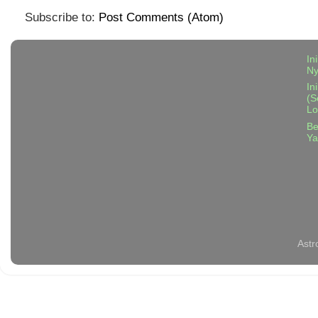
Subscribe to:
Post Comments (Atom)
In
N
In
(S
Lo
Be
Ya
Astr