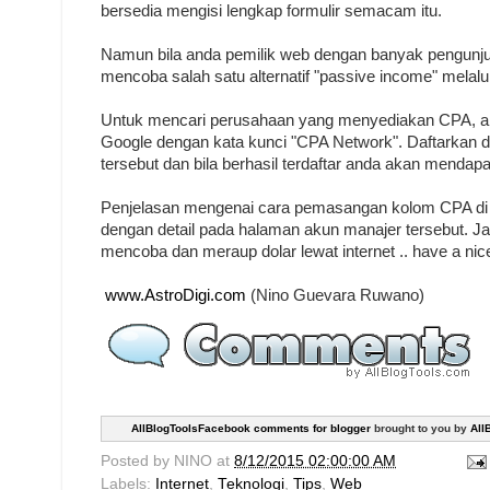
bersedia mengisi lengkap formulir semacam itu.
Namun bila anda pemilik web dengan banyak pengunju
mencoba salah satu alternatif "passive income" melalui
Untuk mencari perusahaan yang menyediakan CPA, and
Google dengan kata kunci "CPA Network". Daftarkan di
tersebut dan bila berhasil terdaftar anda akan mend
Penjelasan mengenai cara pemasangan kolom CPA di 
dengan detail pada halaman akun manajer tersebut. Ja
mencoba dan meraup dolar lewat internet .. have a nice
www.AstroDigi.com
(Nino Guevara Ruwano)
AllBlogToolsFacebook comments for blogger
brought to you by
All
Posted by
NINO
at
8/12/2015 02:00:00 AM
Labels:
Internet
,
Teknologi
,
Tips
,
Web