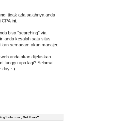
ng, tidak ada salahnya anda
 CPA ini.
a bisa "searching" via
ri anda kesalah satu situs
apatkan semacam akun manajer.
web anda akan dijelaskan
di tunggu apa lagi? Selamat
 day :-)
BlogTools.com , Get Yours?