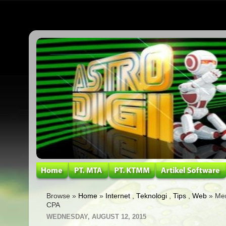
Browse »
Home
»
Internet
,
Teknologi
,
Tips
,
Web
» Mer
CPA
WEDNESDAY, AUGUST 12, 2015