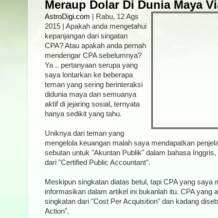
Meraup Dolar Di Dunia Maya V
AstroDigi.com
| Rabu, 12 Ags
2015 | Apakah anda mengetahui
kepanjangan dari singatan
CPA? Atau apakah anda pernah
mendengar CPA sebelumnya?
Ya .. pertanyaan serupa yang
saya lontarkan ke beberapa
teman yang sering berinteraksi
didunia maya dan semuanya
aktif di jejaring sosial, ternyata
hanya sedikit yang tahu.
Uniknya dari teman yang
mengelola keuangan malah saya mendapatkan penjel
sebutan untuk "Akuntan Publik" dalam bahasa Inggris
dari "Certified Public Accountant".
Meskipun singkatan diatas betul, tapi CPA yang saya
informasikan dalam artikel ini bukanlah itu. CPA yang
singkatan dari "Cost Per Acquisition" dan kadang dise
Action".