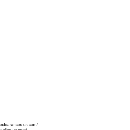
ceclearances.us.com/
sonline.us.com/