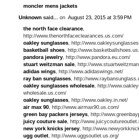
moncler mens jackets
Unknown
said...
on
August 23, 2015 at 3:59 PM
the north face clearance
,
http://www.thenorthfaceclearances.us.com/
oakley sunglasses
, http://www.oakleysunglasses
basketball shoes
, http://www.basketballshoes.u
pandora jewelry
, http://www.pandora.eu.com/
stuart weitzman sale
, http://www.stuartweitzman
adidas wings
, http://www.adidaswings.net/
ray ban sunglasses
, http://www.raybansunglass
oakley sunglasses wholesale
, http://www.oakle
wholesale.us.com/
oakley sunglasses
, http://www.oakley.in.net/
air max 90
, http://www.airmax90.us.com/
green bay packers jerseys
, http://www.greenbay
juicy couture sale
, http://www.juicycoutureoutlet.
new york knicks jersey
, http://www.newyorkknic
ugg outlet
, http://www.uggsoutlet.us.org/