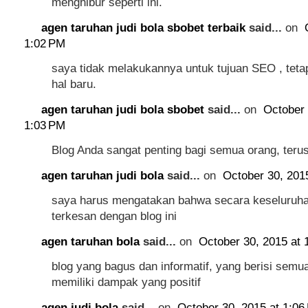
menghibur seperti ini.
agen taruhan judi bola sbobet terbaik
said...
on
1:02 PM
saya tidak melakukannya untuk tujuan SEO , tetapi
hal baru.
agen taruhan judi bola sbobet
said...
on
October 
1:03 PM
Blog Anda sangat penting bagi semua orang, terus
agen taruhan judi bola
said...
on
October 30, 201
saya harus mengatakan bahwa secara keseluruha
terkesan dengan blog ini
agen taruhan bola
said...
on
October 30, 2015 at 
blog yang bagus dan informatif, yang berisi semu
memiliki dampak yang positif
agen judi bola
said...
on
October 30, 2015 at 1:06