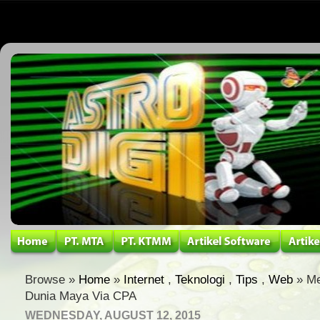
Browse »
Home
»
Internet
,
Teknologi
,
Tips
,
Web
» Me
Dunia Maya Via CPA
WEDNESDAY, AUGUST 12, 2015