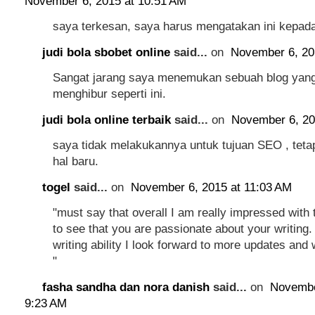
November 6, 2015 at 10:51 AM
saya terkesan, saya harus mengatakan ini kepad
judi bola sbobet online
said...
on
November 6, 20
Sangat jarang saya menemukan sebuah blog yang 
menghibur seperti ini.
judi bola online terbaik
said...
on
November 6, 20
saya tidak melakukannya untuk tujuan SEO , tetapi
hal baru.
togel
said...
on
November 6, 2015 at 11:03 AM
"must say that overall I am really impressed with t
to see that you are passionate about your writing. 
writing ability I look forward to more updates and w
"
fasha sandha dan nora danish
said...
on
Novembe
9:23 AM