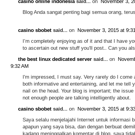
casino online indonesia
said...
on
November 3, 2
Blog Anda sangat penting bagi semua orang, terus
casino sbobet
said...
on
November 3, 2015 at 9:3
I’m completely enjoying as of it and that I have 
to ascertain out new stuff you'll post.. Can you a
the best linux dedicated server
said...
on
Novemb
9:32 AM
I'm impressed, I must say. Very rarely do I come 
both informative and entertaining, and let me tell y
nail on the head. Your blog is important; the issue
not enough people are talking intelligently about.
casino sbobet
said...
on
November 3, 2015 at 9:3
Saya selalu menjelajahi Internet untuk informasi b
apapun yang saya bisa, dan dengan berbuat demi
kadang meninggalkan komentar di blog. saya tid