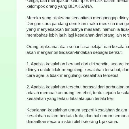
ketiga, dan merupakan kelompok terbaik dalam mena
kelompok orang yang BIJAKSANA.
Mereka yang bijaksana senantiasa menganggap dirin
Dengan cara pandang demikian maka meski ia menget
yang menyebabkan timbulnya masalah, namun ia tida
membahas lebih jauh lagi kesalahan dari orang lain ter
Orang bijaksana akan senantiasa belajar dari kesalahan
akan mengambil tindakan-tindakan sebagai berikut:
1. Apabila kesalahan berasal dari diri sendiri, secara i
dirinya untuk tidak mengulangi kesalahan tersebut, 
cara agar ia tidak mengulangi kesalahan tersebut.
2. Apabila kesalahan tersebut berasal dari perbuatan or
adalah memaafkan orang tersebut, tentu sejauh kesal
kesalahan yang terlalu fatal ataupun terlalu keji.
Kesalahan-kesalahan umum seperti kesalahan dalam 
kesalahan dalam berkata-kata, dan hal umum semac
dimaafkan secara instan oleh seorang bijaksana.