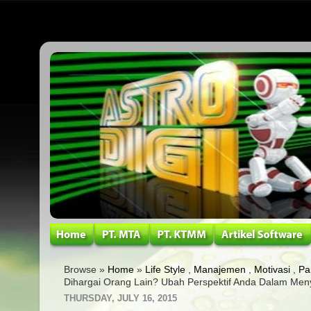
Browse »
Home
»
Life Style
,
Manajemen
,
Motivasi
,
Pa
Dihargai Orang Lain? Ubah Perspektif Anda Dalam Meny
THURSDAY, JULY 16, 2015