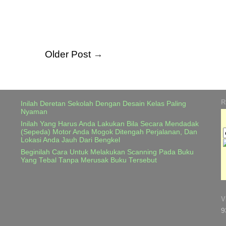
Older Post
→
R
Inilah Deretan Sekolah Dengan Desain Kelas Paling
Nyaman
Inilah Yang Harus Anda Lakukan Bila Secara Mendadak
(Sepeda) Motor Anda Mogok Ditengah Perjalanan, Dan
Lokasi Anda Jauh Dari Bengkel
Beginilah Cara Untuk Melakukan Scanning Pada Buku
Yang Tebal Tanpa Merusak Buku Tersebut
V
9