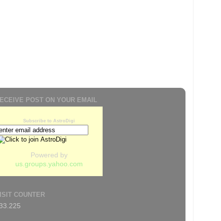
ECEIVE POST ON YOUR EMAIL
Subscribe to AstroDigi
Powered by
us.groups.yahoo.com
ISIT COUNTER
33.225