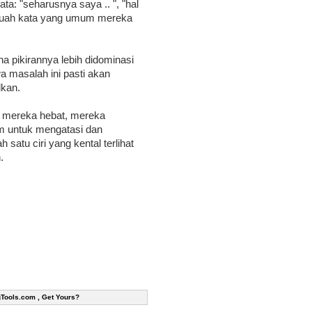
ta: "seharusnya saya .. ", "hal
 sebuah kata yang umum mereka
na pikirannya lebih didominasi
a masalah ini pasti akan
dkan.
ri mereka hebat, mereka
m untuk mengatasi dan
satu ciri yang kental terlihat
.
gTools.com , Get Yours?