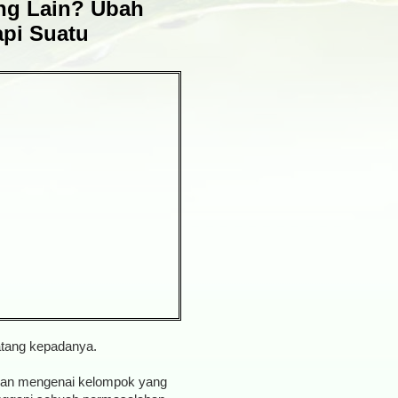
ang Lain? Ubah
api Suatu
atang kepadanya.
asan mengenai kelompok yang