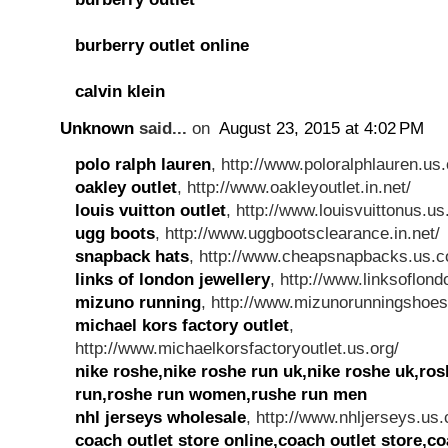
burberry outlet online
calvin klein
Unknown
said...
on
August 23, 2015 at 4:02 PM
polo ralph lauren
, http://www.poloralphlauren.us.
oakley outlet
, http://www.oakleyoutlet.in.net/
louis vuitton outlet
, http://www.louisvuittonus.u
ugg boots
, http://www.uggbootsclearance.in.net/
snapback hats
, http://www.cheapsnapbacks.us.
links of london jewellery
, http://www.linksoflond
mizuno running
, http://www.mizunorunningshoes
michael kors factory outlet
,
http://www.michaelkorsfactoryoutlet.us.org/
nike roshe,nike roshe run uk,nike roshe uk,ros
run,roshe run women,rushe run men
nhl jerseys wholesale
, http://www.nhljerseys.us
coach outlet store online,coach outlet store,co