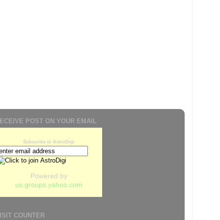
ECEIVE POST ON YOUR EMAIL
Subscribe to AstroDigi
Powered by
us.groups.yahoo.com
ISIT COUNTER