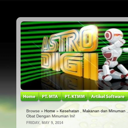
Browse »
Home
»
Kesehatan
,
Makanan dan Minuman
Obat Dengan Minuman Ini!
FRIDAY, MAY 9, 2014