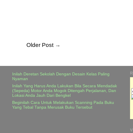
Older Post
→
R
Inilah Deretan Sekolah Dengan Desain Kelas Paling
Nyaman
Inilah Yang Harus Anda Lakukan Bila Secara Mendadak
(Sepeda) Motor Anda Mogok Ditengah Perjalanan, Dan
Lokasi Anda Jauh Dari Bengkel
Beginilah Cara Untuk Melakukan Scanning Pada Buku
Yang Tebal Tanpa Merusak Buku Tersebut
V