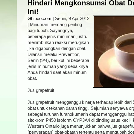
Hindari Mengkonsumsi Obat 
Ini!
Ghiboo.com
| Senin, 9 Apr 2012
| Minuman memang penting
bagi tubuh. Sayangnya,
beberapa jenis minuman justru
menimbulkan reaksi merugikan
jika digabungkan dengan obat.
Dilansir melalui Prevention,
Senin (9/4), berikut ini beberapa
jenis minuman yang sebaiknya
Anda hindari saat akan minum
obat.
Jus grapefruit
Jus grapefruit mengganggu kinerja terhadap lebih dari 
obat untuk tekanan darah tinggi. Sejumlah senyawa orga
sebagai turunan furanokumarin dapat mengganggu ha
sitokrom P450 isoform CYP3A4 di dinding usus kecil. Pe
Western Ontario juga menunjukkan bahwa jus grapefru
(penyerapan) obat-obatan tertentu serta mengubah dos