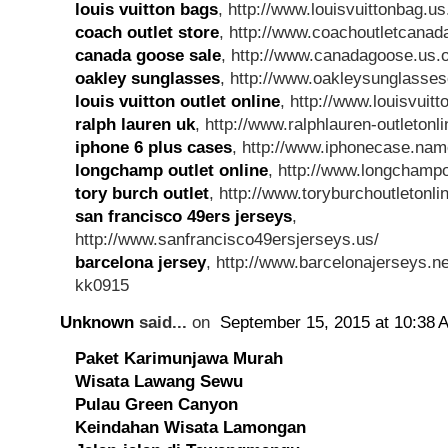
louis vuitton bags
, http://www.louisvuittonbag.u
coach outlet store
, http://www.coachoutletcanad
canada goose sale
, http://www.canadagoose.us.o
oakley sunglasses
, http://www.oakleysunglasse
louis vuitton outlet online
, http://www.louisvuitto
ralph lauren uk
, http://www.ralphlauren-outletonli
iphone 6 plus cases
, http://www.iphonecase.nam
longchamp outlet online
, http://www.longchampo
tory burch outlet
, http://www.toryburchoutletonlin
san francisco 49ers jerseys
,
http://www.sanfrancisco49ersjerseys.us/
barcelona jersey
, http://www.barcelonajerseys.ne
kk0915
Unknown
said...
on
September 15, 2015 at 10:38 
Paket Karimunjawa Murah
Wisata Lawang Sewu
Pulau Green Canyon
Keindahan Wisata Lamongan