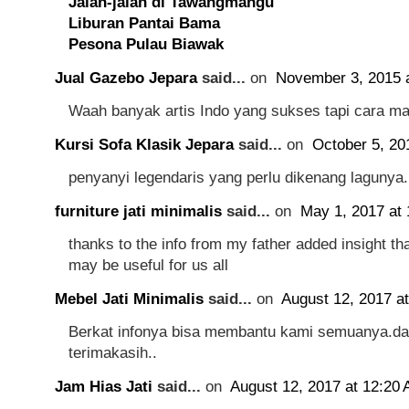
Jalan-jalan di Tawangmangu
Liburan Pantai Bama
Pesona Pulau Biawak
Jual Gazebo Jepara
said...
on
November 3, 2015 
Waah banyak artis Indo yang sukses tapi cara ma
Kursi Sofa Klasik Jepara
said...
on
October 5, 20
penyanyi legendaris yang perlu dikenang lagunya.
furniture jati minimalis
said...
on
May 1, 2017 at
thanks to the info from my father added insight t
may be useful for us all
Mebel Jati Minimalis
said...
on
August 12, 2017 a
Berkat infonya bisa membantu kami semuanya.d
terimakasih..
Jam Hias Jati
said...
on
August 12, 2017 at 12:20