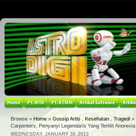
Browse »
Home
»
Gossip Artis
,
Kesehatan
,
Tragedi
» 
Carpenters, Penyanyi Legendaris Yang Terlilit Anorexia
WEDNESDAY, JANUARY 30, 2013