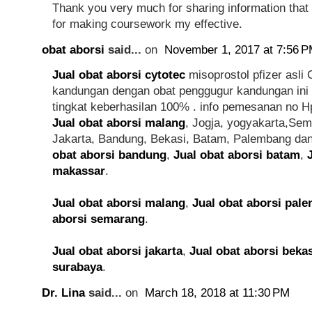
Thank you very much for sharing information that 
for making coursework my effective.
obat aborsi
said...
on
November 1, 2017 at 7:56 
Jual obat aborsi cytotec
misoprostol pfizer asl
kandungan dengan obat penggugur kandungan ini
tingkat keberhasilan 100% . info pemesanan no H
Jual obat aborsi malang
, Jogja, yogyakarta,Se
Jakarta, Bandung, Bekasi, Batam, Palembang da
obat aborsi bandung
,
Jual obat aborsi batam
,
makassar
.
Jual obat aborsi malang
,
Jual obat aborsi pal
aborsi semarang
.
Jual obat aborsi jakarta
,
Jual obat aborsi bekas
surabaya
.
Dr. Lina
said...
on
March 18, 2018 at 11:30 PM