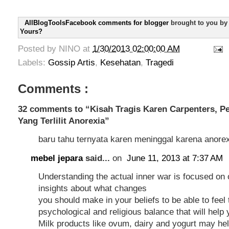
AllBlogToolsFacebook comments for blogger
brought to you b
Yours?
Posted by
NINO
at
1/30/2013 02:00:00 AM
Labels:
Gossip Artis
,
Kesehatan
,
Tragedi
Comments :
32 comments to “Kisah Tragis Karen Carpenters, P
Yang Terlilit Anorexia”
baru tahu ternyata karen meninggal karena anorex
mebel jepara
said...
on
June 11, 2013 at 7:37 AM
Understanding the actual inner war is focused on 
insights about what changes
you should make in your beliefs to be able to feel 
psychological and religious balance that will help 
Milk products like ovum, dairy and yogurt may hel