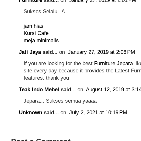
Furniture
said...
on
January 27, 2019 at 2:01 PM
Sukses Selalu _/\_
jam hias
Kursi Cafe
meja minimalis
Jati Jaya
said...
on
January 27, 2019 at 2:06 PM
If you are looking for the best
Furniture Jepara
lik
site every day because it provides the Latest Fur
features, thank you
Teak Indo Mebel
said...
on
August 12, 2019 at 3:1
Jepara... Sukses semua yaaaa
Unknown
said...
on
July 2, 2021 at 10:19 PM