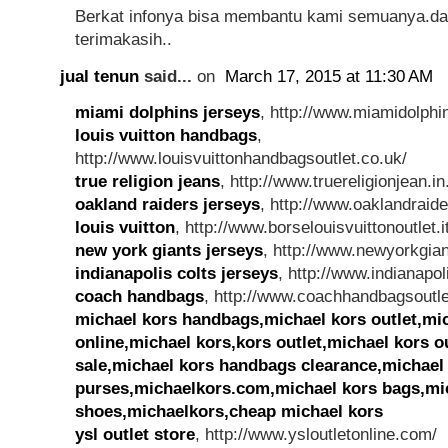
Berkat infonya bisa membantu kami semuanya.d
terimakasih..
jual tenun
said...
on
March 17, 2015 at 11:30 AM
miami dolphins jerseys
, http://www.miamidolphi
louis vuitton handbags
,
http://www.louisvuittonhandbagsoutlet.co.uk/
true religion jeans
, http://www.truereligionjean.in
oakland raiders jerseys
, http://www.oaklandraid
louis vuitton
, http://www.borselouisvuittonoutlet.it
new york giants jerseys
, http://www.newyorkgian
indianapolis colts jerseys
, http://www.indianapol
coach handbags
, http://www.coachhandbagsoutle
michael kors handbags,michael kors outlet,mic
online,michael kors,kors outlet,michael kors ou
sale,michael kors handbags clearance,michael
purses,michaelkors.com,michael kors bags,mi
shoes,michaelkors,cheap michael kors
ysl outlet store
, http://www.ysloutletonline.com/