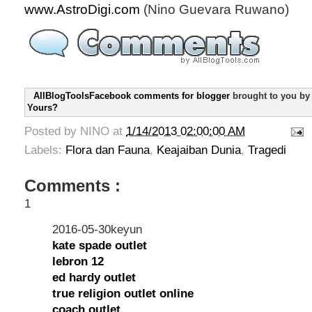
www.AstroDigi.com
(Nino Guevara Ruwano)
AllBlogToolsFacebook comments for blogger
brought to you b
Yours?
Posted by
NINO
at
1/14/2013 02:00:00 AM
Labels:
Flora dan Fauna
,
Keajaiban Dunia
,
Tragedi
Comments :
1
2016-05-30keyun
kate spade outlet
lebron 12
ed hardy outlet
true religion outlet online
coach outlet