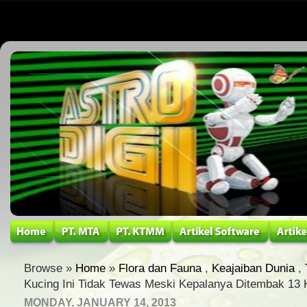
Browse »
Home
»
Flora dan Fauna
,
Keajaiban Dunia
,
Kucing Ini Tidak Tewas Meski Kepalanya Ditembak 13 
MONDAY, JANUARY 14, 2013