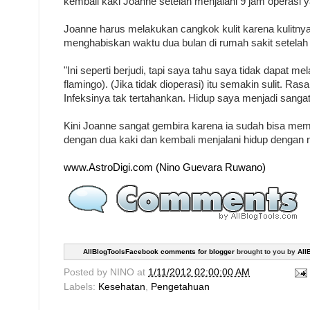
kembali kaki Joanne setelah menjalani 9 jam operasi 
Joanne harus melakukan cangkok kulit karena kulitnya
menghabiskan waktu dua bulan di rumah sakit setelah 
"Ini seperti berjudi, tapi saya tahu saya tidak dapat m
flamingo). (Jika tidak dioperasi) itu semakin sulit. Ras
Infeksinya tak tertahankan. Hidup saya menjadi sangat
Kini Joanne sangat gembira karena ia sudah bisa mema
dengan dua kaki dan kembali menjalani hidup dengan 
www.AstroDigi.com (Nino Guevara Ruwano)
AllBlogToolsFacebook comments for blogger
brought to you by
All
Posted by
NINO
at
1/11/2012 02:00:00 AM
Labels:
Kesehatan
,
Pengetahuan