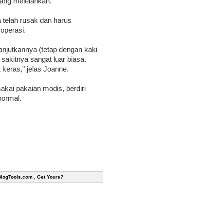
yang melelahkan.
 telah rusak dan harus
operasi.
elanjutkannya (tetap dengan kaki
a sakitnya sangat luar biasa.
 keras," jelas Joanne.
kai pakaian modis, berdiri
normal.
BlogTools.com , Get Yours?