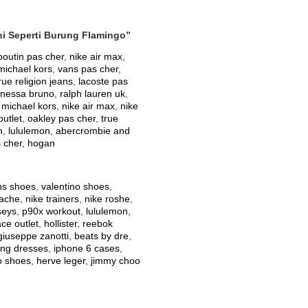
i Seperti Burung Flamingo”
boutin pas cher
,
nike air max
,
michael kors
,
vans pas cher
,
rue religion jeans
,
lacoste pas
nessa bruno
,
ralph lauren uk
,
,
michael kors
,
nike air max
,
nike
outlet
,
oakley pas cher
,
true
n
,
lululemon
,
abercrombie and
 cher
,
hogan
ns shoes
,
valentino shoes
,
rache
,
nike trainers
,
nike roshe
,
rseys
,
p90x workout
,
lululemon
,
ace outlet
,
hollister
,
reebok
giuseppe zanotti
,
beats by dre
,
ng dresses
,
iphone 6 cases
,
o shoes
,
herve leger
,
jimmy choo