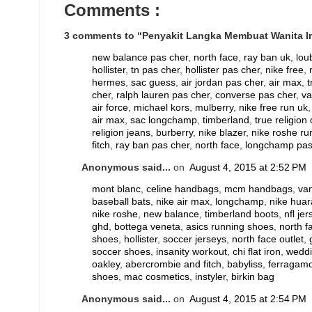
Comments :
3 comments to “Penyakit Langka Membuat Wanita In
new balance pas cher
,
north face
,
ray ban uk
,
lou
hollister
,
tn pas cher
,
hollister pas cher
,
nike free
,
hermes
,
sac guess
,
air jordan pas cher
,
air max
,
t
cher
,
ralph lauren pas cher
,
converse pas cher
,
va
air force
,
michael kors
,
mulberry
,
nike free run uk
air max
,
sac longchamp
,
timberland
,
true religion 
religion jeans
,
burberry
,
nike blazer
,
nike roshe ru
fitch
,
ray ban pas cher
,
north face
,
longchamp pas
Anonymous said...
on
August 4, 2015 at 2:52 PM
mont blanc
,
celine handbags
,
mcm handbags
,
va
baseball bats
,
nike air max
,
longchamp
,
nike hua
nike roshe
,
new balance
,
timberland boots
,
nfl je
ghd
,
bottega veneta
,
asics running shoes
,
north f
shoes
,
hollister
,
soccer jerseys
,
north face outlet
,
soccer shoes
,
insanity workout
,
chi flat iron
,
weddi
oakley
,
abercrombie and fitch
,
babyliss
,
ferragam
shoes
,
mac cosmetics
,
instyler
,
birkin bag
Anonymous said...
on
August 4, 2015 at 2:54 PM