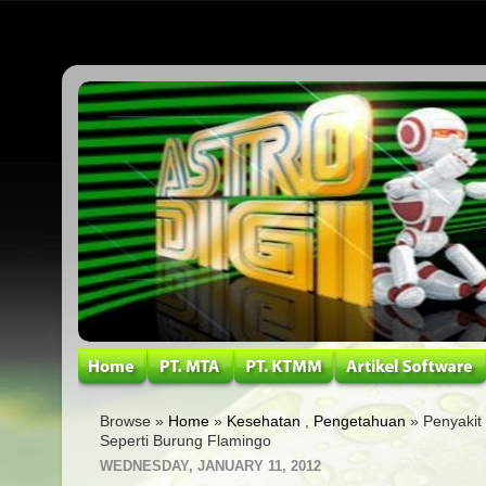
Browse »
Home
»
Kesehatan
,
Pengetahuan
» Penyakit
Seperti Burung Flamingo
WEDNESDAY, JANUARY 11, 2012