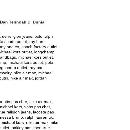
Dan Terindah Di Dunia”
true religion jeans
,
polo ralph
te spade outlet
,
ray ban
fany and co
,
coach factory outlet
,
ichael kors outlet
,
longchamp
handbags
,
michael kors outlet
,
amp
,
michael kors outlet
,
polo
ngchamp outlet
,
ray ban
jewelry
,
nike air max
,
michael
outin
,
nike air max
,
jordan
boutin pas cher
,
nike air max
,
michael kors
,
vans pas cher
,
rue religion jeans
,
lacoste pas
nessa bruno
,
ralph lauren uk
,
,
michael kors
,
nike air max
,
nike
outlet
,
oakley pas cher
,
true