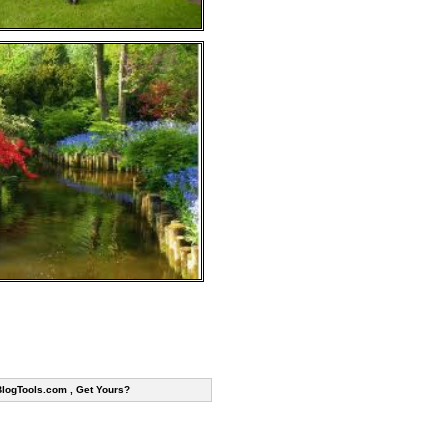
BlogTools.com , Get Yours?