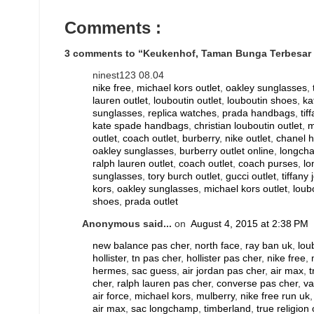
Comments :
3 comments to “Keukenhof, Taman Bunga Terbesar 
ninest123 08.04
nike free
,
michael kors outlet
,
oakley sunglasses
,
lauren outlet
,
louboutin outlet
,
louboutin shoes
,
ka
sunglasses
,
replica watches
,
prada handbags
,
tif
kate spade handbags
,
christian louboutin outlet
,
m
outlet
,
coach outlet
,
burberry
,
nike outlet
,
chanel 
oakley sunglasses
,
burberry outlet online
,
longch
ralph lauren outlet
,
coach outlet
,
coach purses
,
lo
sunglasses
,
tory burch outlet
,
gucci outlet
,
tiffany 
kors
,
oakley sunglasses
,
michael kors outlet
,
loub
shoes
,
prada outlet
Anonymous said...
on
August 4, 2015 at 2:38 PM
new balance pas cher
,
north face
,
ray ban uk
,
lou
hollister
,
tn pas cher
,
hollister pas cher
,
nike free
,
hermes
,
sac guess
,
air jordan pas cher
,
air max
,
t
cher
,
ralph lauren pas cher
,
converse pas cher
,
va
air force
,
michael kors
,
mulberry
,
nike free run uk
air max
,
sac longchamp
,
timberland
,
true religion 