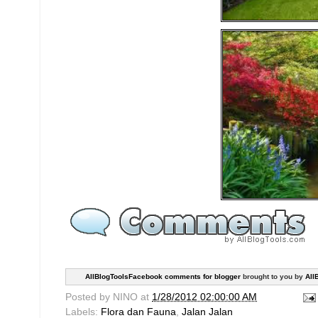
AllBlogToolsFacebook comments for blogger
brought to you by
All
Posted by
NINO
at
1/28/2012 02:00:00 AM
Labels:
Flora dan Fauna
,
Jalan Jalan