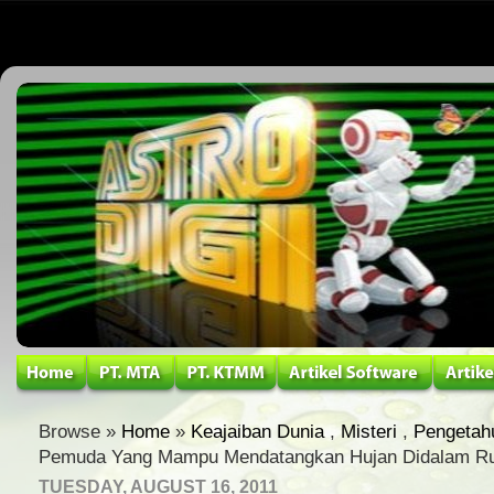
Browse »
Home
»
Keajaiban Dunia
,
Misteri
,
Pengetah
Pemuda Yang Mampu Mendatangkan Hujan Didalam R
TUESDAY, AUGUST 16, 2011