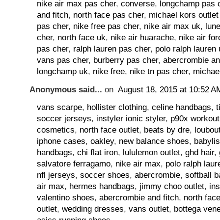
nike air max pas cher
,
converse
,
longchamp pas 
and fitch
,
north face pas cher
,
michael kors outlet
pas cher
,
nike free pas cher
,
nike air max uk
,
lun
cher
,
north face uk
,
nike air huarache
,
nike air for
pas cher
,
ralph lauren pas cher
,
polo ralph lauren
vans pas cher
,
burberry pas cher
,
abercrombie an
longchamp uk
,
nike free
,
nike tn pas cher
,
michae
Anonymous said...
on
August 18, 2015 at 10:52 A
vans scarpe
,
hollister clothing
,
celine handbags
,
t
soccer jerseys
,
instyler ionic styler
,
p90x workout
cosmetics
,
north face outlet
,
beats by dre
,
loubou
iphone cases
,
oakley
,
new balance shoes
,
babyli
handbags
,
chi flat iron
,
lululemon outlet
,
ghd hair
,
salvatore ferragamo
,
nike air max
,
polo ralph laur
nfl jerseys
,
soccer shoes
,
abercrombie
,
softball b
air max
,
hermes handbags
,
jimmy choo outlet
,
in
valentino shoes
,
abercrombie and fitch
,
north face
outlet
,
wedding dresses
,
vans outlet
,
bottega ven