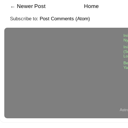
←
Newer Post
Home
Subscribe to:
Post Comments (Atom)
In
N
In
(S
Lo
Be
Ya
Astr