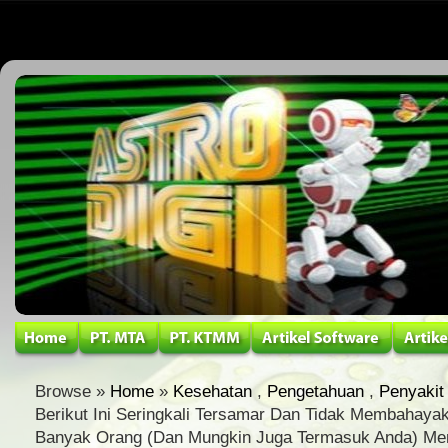
Browse »
Home
»
Kesehatan
,
Pengetahuan
,
Penyakit
Berikut Ini Seringkali Tersamar Dan Tidak Membahaya
Banyak Orang (Dan Mungkin Juga Termasuk Anda) Me