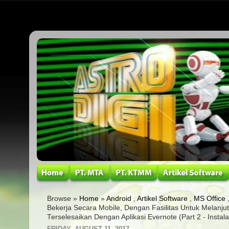
Browse »
Home
»
Android
,
Artikel Software
,
MS Office
Bekerja Secara Mobile, Dengan Fasilitas Untuk Melanju
Terselesaikan Dengan Aplikasi Evernote (Part 2 - Insta
FRIDAY, AUGUST 11, 2017